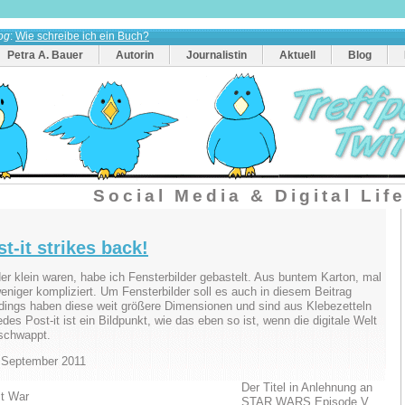
og
:
Wie schreibe ich ein Buch?
Petra A. Bauer
Autorin
Journalistin
Aktuell
Blog
Social Media & Digital Lif
t-it strikes back!
der klein waren, habe ich Fensterbilder gebastelt. Aus buntem Karton, mal
eniger kompliziert. Um Fensterbilder soll es auch in diesem Beitrag
rdings haben diese weit größere Dimensionen und sind aus Klebezetteln
es Post-it ist ein Bildpunkt, wie das eben so ist, wenn die digitale Welt
schwappt.
. September 2011
Der Titel in Anlehnung an
STAR WARS Episode V