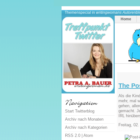
Themenspecial in
writingwomans Autorenbl
Home
The Pos
Als die Kin
mehr, mal w
gehen, alle
gemacht. Jed
Start Twitterblog
IRL hinüber
Archiv nach Monaten
Freitag, 02
Archiv nach Kategorien
RSS 2.0
|
Atom