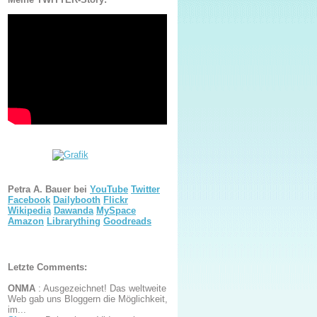
Petra A. Bauer bei
YouTube
Twitter
Facebook
Dailybooth
Flickr
Wikipedia
Dawanda
MySpace
Amazon
Librarything
Goodreads
Letzte Comments:
ONMA
:
Ausgezeichnet! Das weltweite
Web gab uns Bloggern die Möglichkeit,
im...