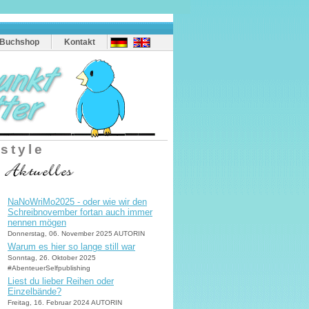
Buchshop
Kontakt
estyle
NaNoWriMo2025 - oder wie wir den
Schreibnovember fortan auch immer
nennen mögen
Donnerstag, 06. November 2025 AUTORIN
Warum es hier so lange still war
Sonntag, 26. Oktober 2025
#AbenteuerSelfpublishing
Liest du lieber Reihen oder
Einzelbände?
Freitag, 16. Februar 2024 AUTORIN