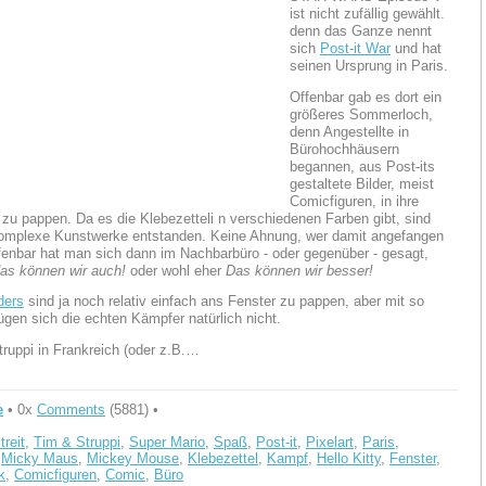
ist nicht zufällig gewählt.
denn das Ganze nennt
sich
Post-it War
und hat
seinen Ursprung in Paris.
Offenbar gab es dort ein
größeres Sommerloch,
denn Angestellte in
Bürohochhäusern
begannen, aus Post-its
gestaltete Bilder, meist
Comicfiguren, in ihre
 zu pappen. Da es die Klebezetteli n verschiedenen Farben gibt, sind
komplexe Kunstwerke entstanden. Keine Ahnung, wer damit angefangen
ffenbar hat man sich dann im Nachbarbüro - oder gegenüber - gesagt,
das können wir auch!
oder wohl eher
Das können wir besser!
ders
sind ja noch relativ einfach ans Fenster zu pappen, aber mit so
gen sich die echten Kämpfer natürlich nicht.
ruppi in Frankreich (oder z.B.…
e
• 0x
Comments
(5881) •
treit
,
Tim & Struppi
,
Super Mario
,
Spaß
,
Post-it
,
Pixelart
,
Paris
,
,
Micky Maus
,
Mickey Mouse
,
Klebezettel
,
Kampf
,
Hello Kitty
,
Fenster
,
k
,
Comicfiguren
,
Comic
,
Büro