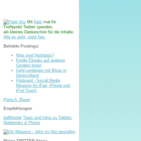
Mit
flattr
mal für
Treffpunkt Twitter spenden,
als kleines Dankeschön für die Inhalte.
Wie es geht, steht hier.
Beliebte Postings:
Was sind Hashtags?
Kindle Ebooks auf anderen
Geräten lesen
Geld verdienen mit Blogs in
Deutschland
Flipboard - Social Media
Magazin für iPad, iPhone und
iPod Touch
Petra A. Bauer
Empfehlungen
ballkleider
Tipps und Infos zu Tablets,
Notebooks & Phone
Meine TWITTER-Story: