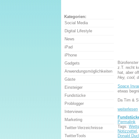
Kategorien:
Social Media
Digital Lifestyle
News
iPad
iPhone
Bürofenster
Gadgets
z.T. recht 
Anwendungsmöglichkeiten
hat, aber o
Hey, cool, 
Gäste
Space Inva
Einsteiger
etwas begnü
Fundstücke
Da Tim & St
Problogger
weiterlesen
Interviews
Fundstück
Marketing
Permalink
Tags:
Wetts
Twitter-Verzeichnisse
Notizzettel
Donald Duc
TwitterTools