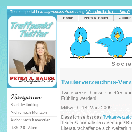
Themenspecial in
writingwomans Autorenblog
:
Wie schreibe ich ein Buch?
Home
Petra A. Bauer
Autorin
Socia
Twitterverzeichnis-Verz
Twitterverzeichnisse sprießen über
Frühling werden!
Start Twitterblog
Mittwoch, 18. März 2009
Archiv nach Monaten
Dass ich selbst das
Twitterverzeic
Archiv nach Kategorien
Texter / Journalisten / Verlage / 
RSS 2.0
|
Atom
Literaturschaffende sich weiterhin