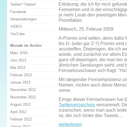
Erklärung, die ich für mich gefund
Twitter? Twitter!
Fernsehen und in der einschlägig
Facebook
je mehr Leute den jeweiligen Men
Veranstaltungen
Promifaktor.
VIDEO
Mittwoch, 25. Februar 2009
YouTube
A-Promis sind selten, denn dafür
bis D- (oder gar Z-?) Promis sin
Monate im Archiv:
anzutreffen. Diejenigen, die ich w
März 2016
würde, sind zunächst vor allem E
ganz oft diejenigen, die man bei 
Juni 2013
ähnlichen Sendungen sieht, und 
Mai 2013
Fernsehzuschauer sich fragt: "Hä
Februar 2013
Mit steigender Fernsehpräsenz und
Januar 2013
Namen, rücken auch diese Mensc
Dezember 2012
vorne.
November 2012
Einige dieser Fernsehnasen hat 
Twitterverzeichnis
versammelt. De
August 2012
inzwischen, wenn man auch leider 
April 2012
ist, der sich hinter den Tweets…
Februar 2012
weiterlesen
Januar 2012