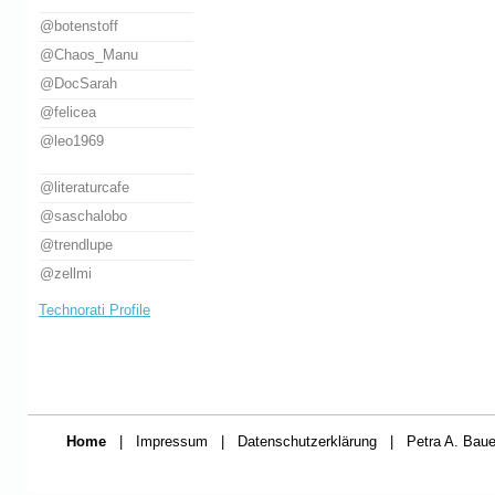
@botenstoff
@Chaos_Manu
@DocSarah
@felicea
@leo1969
@literaturcafe
@saschalobo
@trendlupe
@zellmi
Technorati Profile
Home
|
Impressum
|
Datenschutzerklärung
|
Petra A. Baue