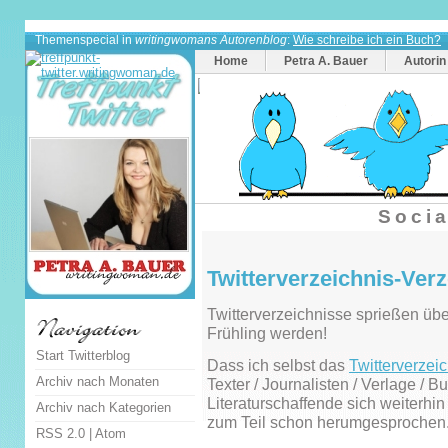
Themenspecial in
writingwomans Autorenblog
:
Wie schreibe ich ein Buch?
Home
Petra A. Bauer
Autorin
Socia
Twitterverzeichnis-Verz
Twitterverzeichnisse sprießen über
Frühling werden!
Start Twitterblog
Dass ich selbst das
Twitterverzeic
Archiv nach Monaten
Texter / Journalisten / Verlage / 
Literaturschaffende sich weiterhin
Archiv nach Kategorien
zum Teil schon herumgesprochen
RSS 2.0
|
Atom