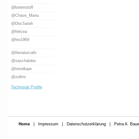
@botenstoff
@Chaos_Manu
@DocSarah
@felicea
@leo1969
@literaturcafe
@saschalobo
@trendlupe
@zellmi
Technorati Profile
Home
|
Impressum
|
Datenschutzerklärung
|
Petra A. Baue