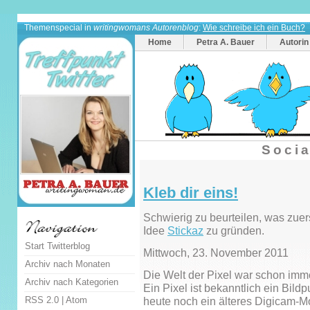
Themenspecial in
writingwomans Autorenblog
:
Wie schreibe ich ein Buch?
Home
Petra A. Bauer
Autorin
Socia
Kleb dir eins!
Schwierig zu beurteilen, was zuer
Idee
Stickaz
zu gründen.
Start Twitterblog
Mittwoch, 23. November 2011
Archiv nach Monaten
Die Welt der Pixel war schon imme
Archiv nach Kategorien
Ein Pixel ist bekanntlich ein Bild
RSS 2.0
|
Atom
heute noch ein älteres Digicam-Mo