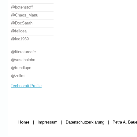
@botenstoff
@Chaos_Manu
@DocSarah
@felicea
@leo1969
@literaturcafe
@saschalobo
@trendlupe
@zellmi
Technorati Profile
Home
|
Impressum
|
Datenschutzerklärung
|
Petra A. Baue