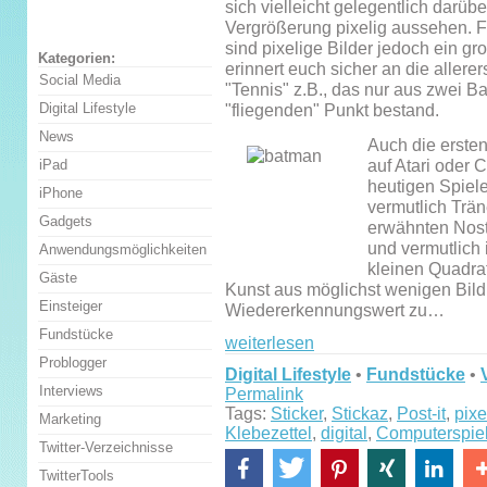
sich vielleicht gelegentlich darüb
Vergrößerung pixelig aussehen. F
sind pixelige Bilder jedoch ein gr
Kategorien:
erinnert euch sicher an die allere
Social Media
"Tennis" z.B., das nur aus zwei 
Digital Lifestyle
"fliegenden" Punkt bestand.
News
Auch die erste
auf Atari oder 
iPad
heutigen Spiel
iPhone
vermutlich Trän
Gadgets
erwähnten Nost
und vermutlich 
Anwendungsmöglichkeiten
kleinen Quadrat
Gäste
Kunst aus möglichst wenigen Bild
Einsteiger
Wiedererkennungswert zu…
Fundstücke
weiterlesen
Problogger
Digital Lifestyle
•
Fundstücke
•
Interviews
Permalink
Tags:
Sticker
,
Stickaz
,
Post-it
,
pixe
Marketing
Klebezettel
,
digital
,
Computerspie
Twitter-Verzeichnisse
TwitterTools