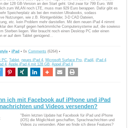
in der 128 GB-Version an den Start geht. Und zwar für 799 Euro. Will
lich zum WLAN noch LTE, muss man 929 Euro berappen. Dafür gibt es
ehr Speicherplatz als bei den meisten Ultrabooks, sodass
ive Nutzungen, wie z.B. Röntgenbilder, 3-D CAD Dateien,
tung, etc. kein Problem mehr darstellen. Mit dem neuen iPad 4 nimmt
 klar den Kampf gegen herkömmliche Computersysteme auf, die sowieso
im Sterben liegen. Wer braucht noch einen Desktop PC oder einen
nn er auf dem Tablet genügend…
style
•
iPad
• 0x
Comments
(6264) •
t PC
,
Tablet
,
neues iPad 4
,
Microsoft Surface Pro
,
iPad4
,
iPad 4
ad 4
,
Apple iPad 4 mit 128 GB
,
Appel iPad 4
nn ich mit Facebook auf iPhone und iPad
nachrichten und Videos versenden?
"Beim letzten Update hat Facebook für iPad und iPhone
(iOS) die Möglichkeit geschaffen, Sprachnachrichten und
Videos zu versenden. Aber wo finde ich diese Features?