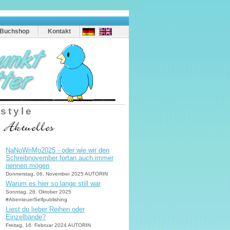
Buchshop
Kontakt
estyle
NaNoWriMo2025 - oder wie wir den
Schreibnovember fortan auch immer
nennen mögen
Donnerstag, 06. November 2025 AUTORIN
Warum es hier so lange still war
Sonntag, 26. Oktober 2025
#AbenteuerSelfpublishing
Liest du lieber Reihen oder
Einzelbände?
Freitag, 16. Februar 2024 AUTORIN