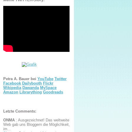
Petra A. Bauer bei
YouTube
Twitter
Facebook
Dailybooth
Flickr
Wikipedia
Dawanda
MySpace
Amazon
Librarything
Goodreads
Letzte Comments:
ONMA
:
Ausgezeichnet! Das weltweite
Web gab uns Bloggern die Möglichkeit,
im...