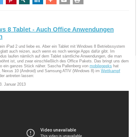
s 8 Tablet - Auch Office Anwendungen
h
 ein iPad 2 und liebe es. Aber ein Tablet mit Windows 8 Betriebssystem
glatt auch reizen, auch wenn es noch wenige Apps dafür gibt. Im
dus laufen nämlich auf dem Tablet sämtliche Anwendungen, die man
hnt ist, und zwar einschließlich des Office Pakets. Das bringt uns dem
o ein ganzes Stück näher. Sascha Pallenberg von
mobilegeeks
hat
), Nexus 10 (Android) und Samsung ATIV (Windows 8) im
Wettkampf
er antreten lassen:
3. Januar 2013