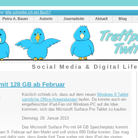
og
:
Wie schreibe ich ein Buch?
Petra A. Bauer
Autorin
Journalistin
Aktuell
Blog
Social Media & Digital Lif
 mit 128 GB ab Februar
Kürzlich schrieb ich, dass auf dem neuen
Windows 8 Tablet
sämtliche Office-Anwendungen
laufen. Da könnte auch ein
eingefleischter iPad-Fan mit Windows-PC auf die Idee
kommen, sich das Microsoft Surface Pro Tablet zu kaufen.
Dienstag, 29. Januar 2013
Das Microsoft Surface Pro mit 64 GB Speicherplatz kommt
am 9. Februar auf den Markt und soll stolze 899 Dollar kosten. Das mag
und dafür sein, dass Apple fünf Tage vorher mit dem iPad der vierten