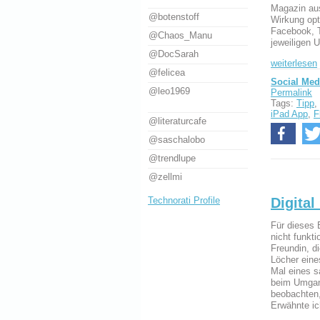
Magazin aus
@botenstoff
Wirkung opt
Facebook, T
@Chaos_Manu
jeweiligen 
@DocSarah
weiterlesen
@felicea
Social Med
@leo1969
Permalink
Tags:
Tipp
,
iPad App
,
F
@literaturcafe
@saschalobo
@trendlupe
@zellmi
Digital
Technorati Profile
Für dieses B
nicht funkti
Freundin, di
Löcher eine
Mal eines s
beim Umgan
beobachten,
Erwähnte ich