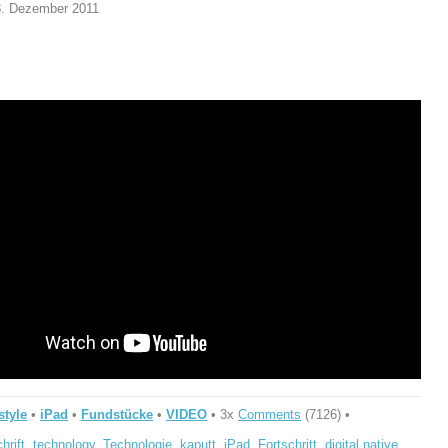
8. Dezember 2011
style
•
iPad
•
Fundstücke
•
VIDEO
• 3x
Comments
(7126) •
hrift
,
technology
,
Technologie
,
kaputt
,
iPad
,
Fortschritt
,
digital native
,