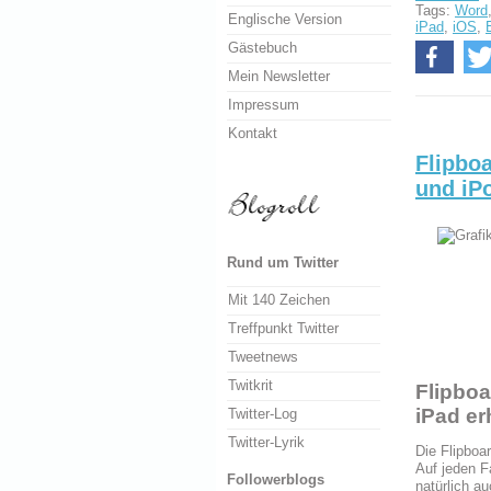
Tags:
Word
Englische Version
iPad
,
iOS
,
Gästebuch
Mein Newsletter
Impressum
Kontakt
Flipboa
und iP
Rund um Twitter
Mit 140 Zeichen
Treffpunkt Twitter
Tweetnews
Twitkrit
Flipboa
iPad er
Twitter-Log
Twitter-Lyrik
Die Flipboa
Auf jeden F
Followerblogs
natürlich a