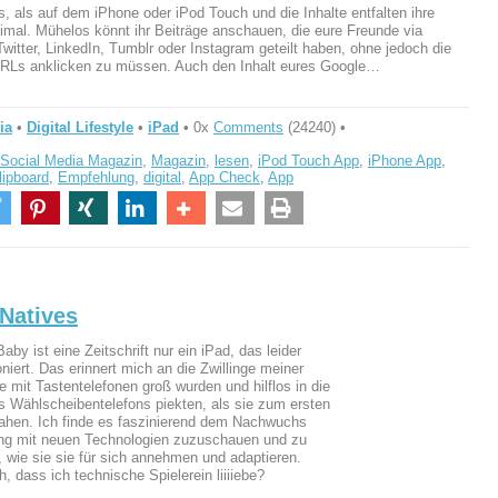
, als auf dem iPhone oder iPod Touch und die Inhalte entfalten ihre
imal. Mühelos könnt ihr Beiträge anschauen, die eure Freunde via
witter, LinkedIn, Tumblr oder Instagram geteilt haben, ohne jedoch die
URLs anklicken zu müssen. Auch den Inhalt eures Google…
ia
•
Digital Lifestyle
•
iPad
• 0x
Comments
(24240) •
Social Media Magazin
,
Magazin
,
lesen
,
iPod Touch App
,
iPhone App
,
lipboard
,
Empfehlung
,
digital
,
App Check
,
App
 Natives
aby ist eine Zeitschrift nur ein iPad, das leider
oniert. Das erinnert mich an die Zwillinge meiner
e mit Tastentelefonen groß wurden und hilflos in die
s Wählscheibentelefons piekten, als sie zum ersten
ahen. Ich finde es faszinierend dem Nachwuchs
g mit neuen Technologien zuzuschauen und zu
 wie sie sie für sich annehmen und adaptieren.
, dass ich technische Spielerein liiiiebe?