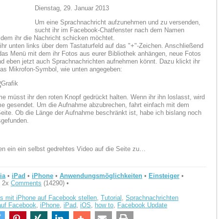
Dienstag, 29. Januar 2013
Um eine Sprachnachricht aufzunehmen und zu versenden,
sucht ihr im Facebook-Chatfenster nach dem Namen
 dem ihr die Nachricht schicken möchtet.
 ihr unten links über dem Tastaturfeld auf das "+"-Zeichen. Anschließend
 das Menü mit dem ihr Fotos aus eurer Bibliothek anhängen, neue Fotos
d eben jetzt auch Sprachnachrichten aufnehmen könnt. Dazu klickt ihr
das Mikrofon-Symbol, wie unten angegeben:
e müsst ihr den roten Knopf gedrückt halten. Wenn ihr ihn loslasst, wird
e gesendet. Um die Aufnahme abzubrechen, fahrt einfach mit dem
Seite. Ob die Länge der Aufnahme beschränkt ist, habe ich bislang noch
sgefunden.
 ein ein selbst gedrehtes Video auf die Seite zu…
ia
•
iPad
•
iPhone
•
Anwendungsmöglichkeiten
•
Einsteiger
•
 2x
Comments
(14290) •
s mit iPhone auf Facebook stellen
,
Tutorial
,
Sprachnachrichten
auf Facebook
,
iPhone
,
iPad
,
iOS
,
how to
,
Facebook Update