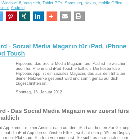
,
Windows 8
,
Vergleich
,
Tablet PCs
,
Samsung
,
Nexus
,
mobile Office
,
Excel
,
Android
rd - Social Media Magazin für iPad, iPhone
od Touch
Flipboard, das Social Media Magazin fürs iPad ist inzwischen
auch für iPhone und iPod Touch erhältlich. Die kostenlose
Flipboard App ist ein soziales Magazin, das aus den Inhalten
deiner Netzwerke gespeist wird und somit genau auf dich
zugeschnitten ist.
Sonntag, 15. Januar 2012
rd - Das Social Media Magazin war zuerst fürs
hältlich
rd App kommt meiner Ansicht nach auf dem iPad am besten Zur Geltung.
all hat die iPad App den schönsten Effekt, weil auf dem größeren Display
uch mehr Platz zum Blättern vorhanden ist. So sieht es eher nach einem