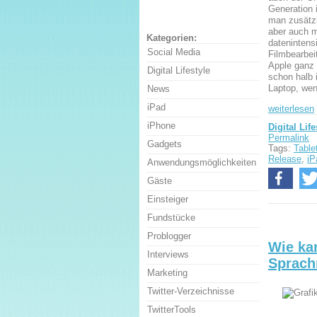
Generation 
man zusätz
aber auch m
Kategorien:
datenintens
Social Media
Filmbearbei
Apple ganz
Digital Lifestyle
schon halb 
Laptop, we
News
iPad
weiterlesen
iPhone
Digital Life
Permalink
Gadgets
Tags:
Table
Release
,
iP
Anwendungsmöglichkeiten
Gäste
Einsteiger
Fundstücke
Problogger
Wie ka
Interviews
Sprach
Marketing
Twitter-Verzeichnisse
TwitterTools