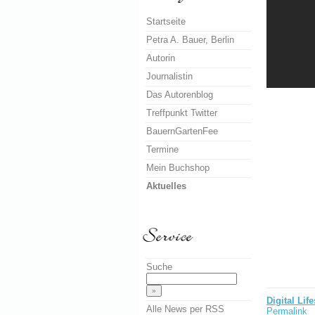
Startseite
Petra A. Bauer, Berlin
Autorin
Journalistin
Das Autorenblog
Treffpunkt Twitter
BauernGartenFee
Termine
Mein Buchshop
Aktuelles
Suche
Digital Life
Alle News per RSS
Permalink