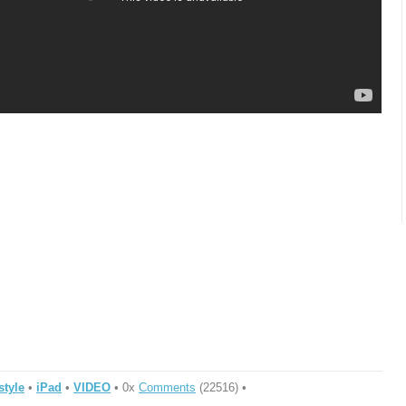
style
•
iPad
•
VIDEO
• 0x
Comments
(22516) •