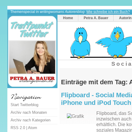
Themenspecial in
writingwomans Autorenblog
:
Wie schreibe ich ein Buch?
Home
Petra A. Bauer
Autorin
Socia
Einträge mit dem Tag: 
Flipboard - Social Medi
iPhone und iPod Touch
Start Twitterblog
Archiv nach Monaten
Flipboard, das S
inzwischen auch
Archiv nach Kategorien
erhältlich. Die k
RSS 2.0
|
Atom
soziales Magazin