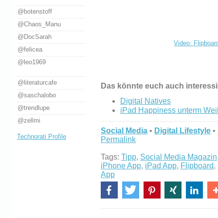
@botenstoff
@Chaos_Manu
@DocSarah
Video: Flipboard
@felicea
@leo1969
@literaturcafe
Das könnte euch auch interess
@saschalobo
Digital Natives
@trendlupe
iPad Happiness unterm We
@zellmi
Social Media
•
Digital Lifestyle
•
Technorati Profile
Permalink
Tags:
Tipp
,
Social Media Magazin
iPhone App
,
iPad App
,
Flipboard
,
App