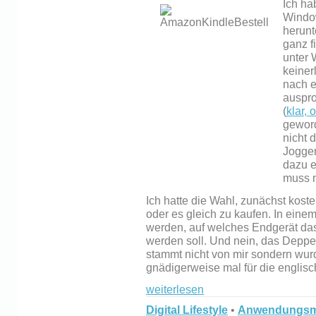
Ich ha
Windo
herunt
ganz f
unter
keiner
nach e
auspro
(
klar, 
geword
nicht 
Jogge
dazu e
muss n
Ich hatte die Wahl, zunächst kos
oder es gleich zu kaufen. In ei
werden, auf welches Endgerät da
werden soll. Und nein, das Dep
stammt nicht von mir sondern wurde
gnädigerweise mal für die englis
weiterlesen
Digital Lifestyle
•
Anwendungsmö