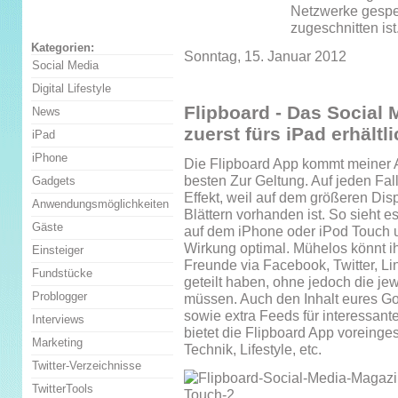
Netzwerke gespei
zugeschnitten ist
Kategorien:
Sonntag, 15. Januar 2012
Social Media
Digital Lifestyle
Flipboard - Das Social
News
zuerst fürs iPad erhältl
iPad
iPhone
Die Flipboard App kommt meiner 
besten Zur Geltung. Auf jeden Fal
Gadgets
Effekt, weil auf dem größeren Dis
Anwendungsmöglichkeiten
Blättern vorhanden ist. So sieht 
Gäste
auf dem iPhone oder iPod Touch un
Wirkung optimal. Mühelos könnt i
Einsteiger
Freunde via Facebook, Twitter, Li
Fundstücke
geteilt haben, ohne jedoch die je
Problogger
müssen. Auch den Inhalt eures Go
sowie extra Feeds für interessa
Interviews
bietet die Flipboard App voreingest
Marketing
Technik, Lifestyle, etc.
Twitter-Verzeichnisse
TwitterTools