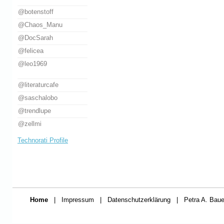
@botenstoff
@Chaos_Manu
@DocSarah
@felicea
@leo1969
@literaturcafe
@saschalobo
@trendlupe
@zellmi
Technorati Profile
Home
|
Impressum
|
Datenschutzerklärung
|
Petra A. Baue