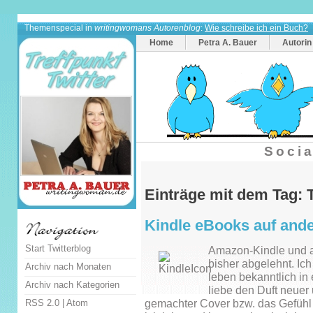
Themenspecial in
writingwomans Autorenblog
:
Wie schreibe ich ein Buch?
Home
Petra A. Bauer
Autorin
Socia
Einträge mit dem Tag: 
Kindle eBooks auf ande
Start Twitterblog
Amazon-Kindle und a
bisher abgelehnt. Ic
Archiv nach Monaten
leben bekanntlich in
Archiv nach Kategorien
liebe den Duft neuer 
RSS 2.0
|
Atom
gemachter Cover bzw. das Gefühl 