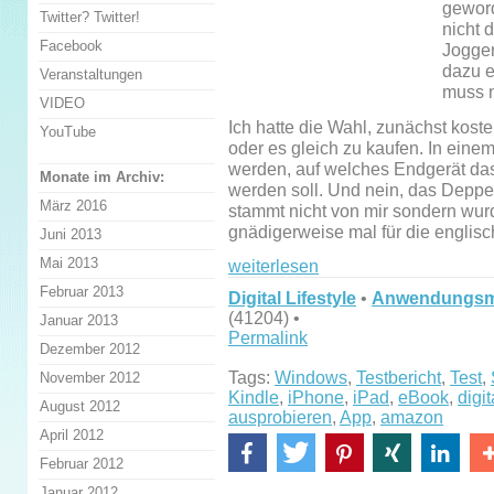
geword
Twitter? Twitter!
nicht 
Facebook
Jogge
dazu e
Veranstaltungen
muss n
VIDEO
Ich hatte die Wahl, zunächst kos
YouTube
oder es gleich zu kaufen. In ei
werden, auf welches Endgerät da
Monate im Archiv:
werden soll. Und nein, das Dep
März 2016
stammt nicht von mir sondern wurde
gnädigerweise mal für die englis
Juni 2013
Mai 2013
weiterlesen
Februar 2013
Digital Lifestyle
•
Anwendungsmö
(41204) •
Januar 2013
Permalink
Dezember 2012
Tags:
Windows
,
Testbericht
,
Test
,
November 2012
Kindle
,
iPhone
,
iPad
,
eBook
,
digit
August 2012
ausprobieren
,
App
,
amazon
April 2012
Februar 2012
Januar 2012