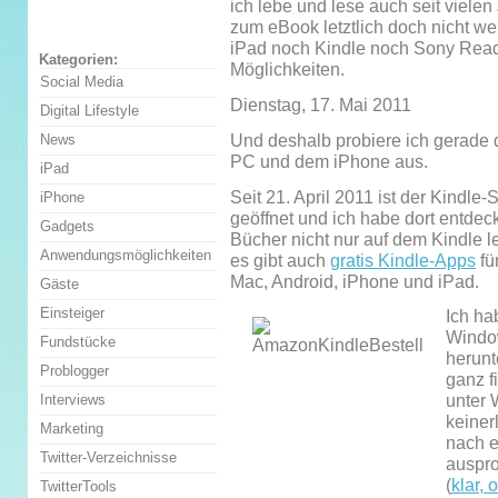
ich lebe und lese auch seit vielen
zum eBook letztlich doch nicht wei
iPad noch Kindle noch Sony Reade
Kategorien:
Möglichkeiten.
Social Media
Dienstag, 17. Mai 2011
Digital Lifestyle
Und deshalb probiere ich gerade 
News
PC und dem iPhone aus.
iPad
Seit 21. April 2011 ist der Kindl
iPhone
geöffnet und ich habe dort entdec
Gadgets
Bücher nicht nur auf dem Kindle 
Anwendungsmöglichkeiten
es gibt auch
gratis Kindle-Apps
fü
Mac, Android, iPhone und iPad.
Gäste
Einsteiger
Ich ha
Windo
Fundstücke
herunt
Problogger
ganz f
unter
Interviews
keiner
Marketing
nach e
Twitter-Verzeichnisse
auspro
(
klar, 
TwitterTools