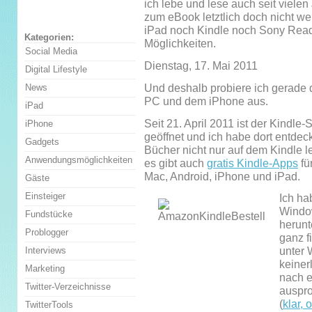
ich lebe und lese auch seit vielen
zum eBook letztlich doch nicht wei
iPad noch Kindle noch Sony Reade
Kategorien:
Möglichkeiten.
Social Media
Dienstag, 17. Mai 2011
Digital Lifestyle
Und deshalb probiere ich gerade 
News
PC und dem iPhone aus.
iPad
Seit 21. April 2011 ist der Kindl
iPhone
geöffnet und ich habe dort entdec
Gadgets
Bücher nicht nur auf dem Kindle 
Anwendungsmöglichkeiten
es gibt auch
gratis Kindle-Apps
fü
Mac, Android, iPhone und iPad.
Gäste
Einsteiger
Ich ha
Windo
Fundstücke
herunt
Problogger
ganz f
unter
Interviews
keiner
Marketing
nach e
Twitter-Verzeichnisse
auspro
(
klar, 
TwitterTools