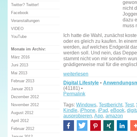
geword
Twitter? Twitter!
nicht 
Facebook
Jogge
dazu e
Veranstaltungen
muss n
VIDEO
Ich hatte die Wahl, zunächst kos
YouTube
oder es gleich zu kaufen. In ei
werden, auf welches Endgerät da
Monate im Archiv:
werden soll. Und nein, das Dep
März 2016
stammt nicht von mir sondern wurde
gnädigerweise mal für die englis
Juni 2013
Mai 2013
weiterlesen
Februar 2013
Digital Lifestyle
•
Anwendungsmö
(41181) •
Januar 2013
Permalink
Dezember 2012
Tags:
Windows
,
Testbericht
,
Test
,
November 2012
Kindle
,
iPhone
,
iPad
,
eBook
,
digit
August 2012
ausprobieren
,
App
,
amazon
April 2012
Februar 2012
Januar 2012