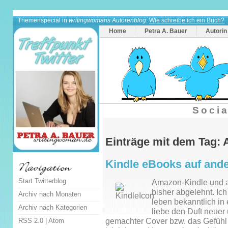
Themenspecial in
writingwomans Autorenblog
:
Wie schreibe ich ein Buch?
Home
Petra A. Bauer
Autorin
Socia
Einträge mit dem Tag:
Kindle eBooks auf ande
Start Twitterblog
Amazon-Kindle und a
bisher abgelehnt. Ic
Archiv nach Monaten
leben bekanntlich in
Archiv nach Kategorien
liebe den Duft neuer 
RSS 2.0
|
Atom
gemachter Cover bzw. das Gefühl 