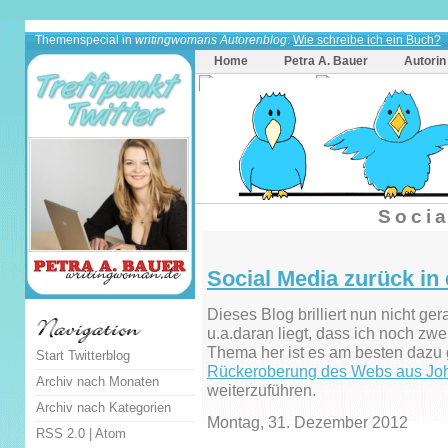
Themenspecial in
writingwomans Autorenblog
:
Wie schreibe ich ein Buch?
Home
Petra A. Bauer
Autorin
Socia
Social Media zurück in 
Dieses Blog brilliert nun nicht ge
u.a.daran liegt, dass ich noch zw
Thema her ist es am besten dazu 
Start Twitterblog
Rückeroberung des Webs aus Joh
Archiv nach Monaten
weiterzuführen.
Archiv nach Kategorien
Montag, 31. Dezember 2012
RSS 2.0
|
Atom