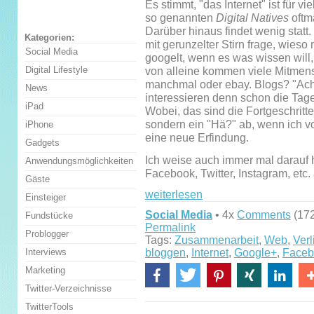
Es stimmt, "das Internet" ist für vi
so genannten
Digital Natives
oftm
Darüber hinaus findet wenig stat
Kategorien:
mit gerunzelter Stirn frage, wies
Social Media
googelt, wenn es was wissen will
Digital Lifestyle
von alleine kommen viele Mitmens
manchmal oder ebay. Blogs? "Ach,
News
interessieren denn schon die Tag
iPad
Wobei, das sind die Fortgeschritt
sondern ein "Hä?" ab, wenn ich v
iPhone
eine neue Erfindung.
Gadgets
Ich weise auch immer mal darauf h
Anwendungsmöglichkeiten
Facebook, Twitter, Instagram, etc
Gäste
weiterlesen
Einsteiger
Social Media
• 4x
Comments
(172
Fundstücke
Permalink
Problogger
Tags:
Zusammenarbeit
,
Web
,
Ver
bloggen
,
Internet
,
Google+
,
Faceb
Interviews
Marketing
Twitter-Verzeichnisse
TwitterTools