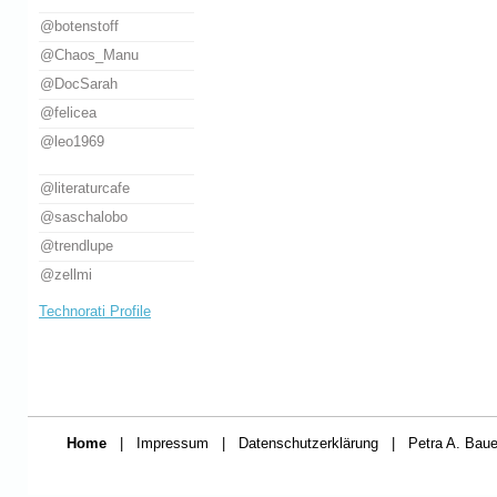
@botenstoff
@Chaos_Manu
@DocSarah
@felicea
@leo1969
@literaturcafe
@saschalobo
@trendlupe
@zellmi
Technorati Profile
Home
|
Impressum
|
Datenschutzerklärung
|
Petra A. Baue