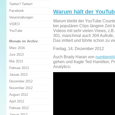
Twitter? Twitter!
Warum hält der YouTube
Facebook
Veranstaltungen
Warum bleibt der YouTube Counter,
VIDEO
bei populären Clips längere Zeit 
Videos mit sehr vielen Views, z.B. 
YouTube
301, manchmal auch 304 Aufrufe, 
Das irritiert und führte schon zu 
Monate im Archiv:
März 2016
Freitag, 14. Dezember 2012
Juni 2013
Auch Brady Haran von
numberphi
Mai 2013
gehen und fragte Ted Hamilton, 
Analytics:
Februar 2013
Januar 2013
Dezember 2012
November 2012
August 2012
April 2012
Februar 2012
Januar 2012