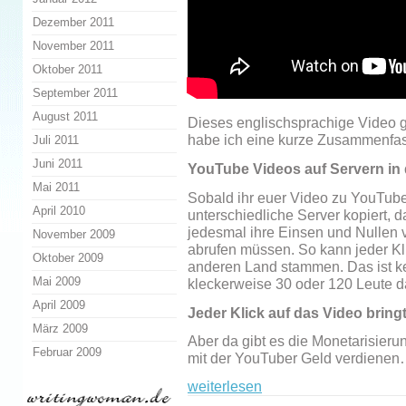
Dezember 2011
November 2011
Oktober 2011
September 2011
August 2011
Dieses englischsprachige Video g
habe ich eine kurze Zusammenfas
Juli 2011
Juni 2011
YouTube Videos auf Servern in 
Mai 2011
Sobald ihr euer Video zu YouTube
April 2010
unterschiedliche Server kopiert, d
jedesmal ihre Einsen und Nullen 
November 2009
abrufen müssen. So kann jeder Kl
Oktober 2009
anderen Land stammen. Das ist ke
Mai 2009
kleckerweise 30 oder 120 Leute 
April 2009
Jeder Klick auf das Video bring
März 2009
Aber da gibt es die Monetarisieru
Februar 2009
mit der YouTuber Geld verdiene
weiterlesen