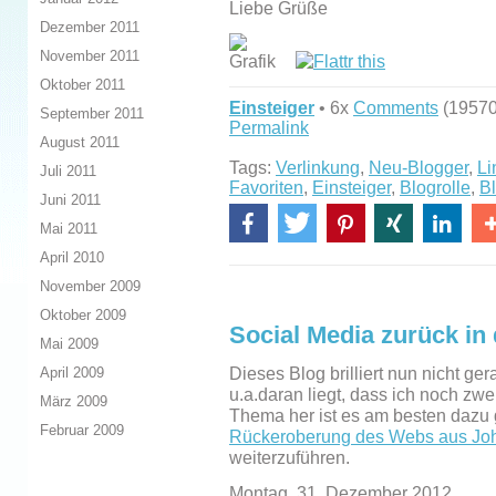
Liebe Grüße
Dezember 2011
November 2011
Oktober 2011
Einsteiger
• 6x
Comments
(19570
September 2011
Permalink
August 2011
Tags:
Verlinkung
,
Neu-Blogger
,
L
Juli 2011
Favoriten
,
Einsteiger
,
Blogrolle
,
Bl
Juni 2011
Mai 2011
April 2010
November 2009
Oktober 2009
Social Media zurück in 
Mai 2009
April 2009
Dieses Blog brilliert nun nicht ge
u.a.daran liegt, dass ich noch zw
März 2009
Thema her ist es am besten dazu 
Februar 2009
Rückeroberung des Webs aus Joh
weiterzuführen.
Montag, 31. Dezember 2012