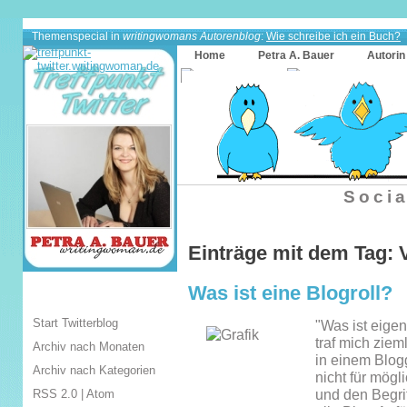
Themenspecial in
writingwomans Autorenblog
:
Wie schreibe ich ein Buch?
Home
Petra A. Bauer
Autorin
Socia
Einträge mit dem Tag: 
Was ist eine Blogroll?
Start Twitterblog
"Was ist eigen
traf mich zie
Archiv nach Monaten
in einem Blogg
Archiv nach Kategorien
nicht für mögl
RSS 2.0
|
Atom
und den Begri