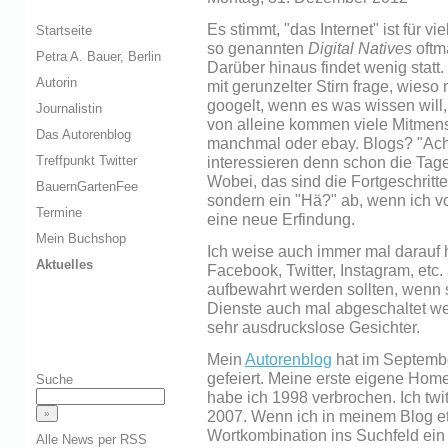
Es stimmt, "das Internet" ist für vi
Startseite
so genannten
Digital Natives
oftm
Petra A. Bauer, Berlin
Darüber hinaus findet wenig stat
Autorin
mit gerunzelter Stirn frage, wies
googelt, wenn es was wissen will
Journalistin
von alleine kommen viele Mitmens
Das Autorenblog
manchmal oder ebay. Blogs? "Ach,
Treffpunkt Twitter
interessieren denn schon die Tag
Wobei, das sind die Fortgeschritt
BauernGartenFee
sondern ein "Hä?" ab, wenn ich v
Termine
eine neue Erfindung.
Mein Buchshop
Ich weise auch immer mal darauf h
Aktuelles
Facebook, Twitter, Instagram, etc
aufbewahrt werden sollten, wenn s
Dienste auch mal abgeschaltet wer
sehr ausdruckslose Gesichter.
Mein
Autorenblog
hat im Septemb
gefeiert. Meine erste eigene Home
Suche
habe ich 1998 verbrochen. Ich twi
2007. Wenn ich in meinem Blog e
Wortkombination ins Suchfeld ein 
Alle News per RSS