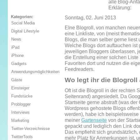
alle Blog-Anf
Erklärung:
Kategorien:
Sonntag, 02. Juni 2013
Social Media
EIne Blogroll, von manchen neuerd
Digital Lifestyle
eine Linkliste, von (meist thema
Blogs, die man selber gerne liest
News
Welche Blogs dort auftauchen is
iPad
jeweiligen Bloggers überlassen, j
iPhone
die Erstellung einer solchen List
Favoriten dort und nutzen die eige
Gadgets
Feedreaders.
Anwendungsmöglichkeiten
Wo legt ihr die Blogrol
Gäste
Einsteiger
Oft ist die Blogroll in der rechten
Seitenrand) angesiedelt. Da Googl
Fundstücke
Startseite gerne abstraft (was der
Problogger
Wordpress gehostete Blogs offenba
Interviews
werden), habe ich beispielsweise 
meiner
Gartenseite
von der Starts
Marketing
gepackt und lediglich den Link dort
Twitter-Verzeichnisse
Das empfiehlt sich grundsätzlich,
TwitterTools
mehr Platz für Anmerkungen ist, u