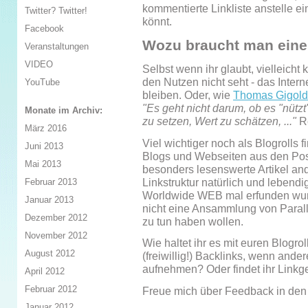
kommentierte Linkliste anstelle e
Twitter? Twitter!
könnt.
Facebook
Wozu braucht man eine 
Veranstaltungen
VIDEO
Selbst wenn ihr glaubt, vielleicht 
den Nutzen nicht seht - das Inter
YouTube
bleiben. Oder, wie
Thomas Gigold
"Es geht nicht darum, ob es "nütz
Monate im Archiv:
zu setzen, Wert zu schätzen, ..."
Re
März 2016
Viel wichtiger noch als Blogrolls 
Juni 2013
Blogs und Webseiten aus den Post
Mai 2013
besonders lesenswerte Artikel and
Linkstruktur natürlich und lebendi
Februar 2013
Worldwide WEB mal erfunden wurd
Januar 2013
nicht eine Ansammlung von Paralle
Dezember 2012
zu tun haben wollen.
November 2012
Wie haltet ihr es mit euren Blogrol
August 2012
(freiwillig!) Backlinks, wenn ander
aufnehmen? Oder findet ihr Linkgei
April 2012
Februar 2012
Freue mich über Feedback in de
Januar 2012