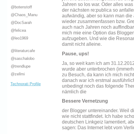
Jahren so los war. Oder alles was
@botenstoff
der nächsten re:publica so anfalle
@Chaos_Manu
aufwändig, aber so kann man die
wieder zusammenfassen bzw. Gre
@DocSarah
auch nach Jahren noch auffindbar 
@felicea
mich mie eine Option das Blogge
@leo1969
aufzugeben. Und wie die Resonanz
damit nicht alleine.
@literaturcafe
Pause, ups!
@saschalobo
Ja, so weit kam ich am 31.12.2012
@trendlupe
wurde aber unterbrochen (immerhi
@zellmi
zu Besuch, da kann ich mich nicht
danach war ich erstmal ausführlic
Technorati Profile
unbedingt noch das folgende Them
nämlich die
Bessere Vernetzung
der Blogger untereinander. Weil d
wie nicht stattfindet. Ich habe sc
deutschen Linkgeiz lamentiert, ab
sagen: Das Internet lebt vom Verl