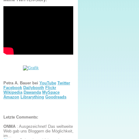
Petra A. Bauer bei
YouTube
Twitter
Facebook
Dailybooth
Flickr
Wikipedia
Dawanda
MySpace
Amazon
Librarything
Goodreads
Letzte Comments:
ONMA
:
Ausgezeichnet! Das weltweite
Web gab uns Bloggern die Möglichkeit,
im...