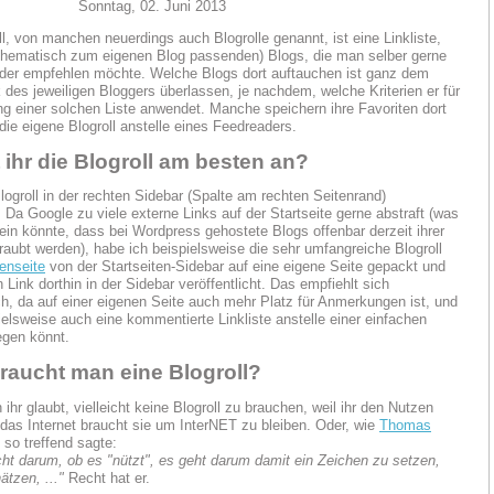
Sonntag, 02. Juni 2013
ll, von manchen neuerdings auch Blogrolle genannt, ist eine Linkliste,
thematisch zum eigenen Blog passenden) Blogs, die man selber gerne
 oder empfehlen möchte. Welche Blogs dort auftauchen ist ganz dem
es jeweiligen Bloggers überlassen, je nachdem, welche Kriterien er für
ung einer solchen Liste anwendet. Manche speichern ihre Favoriten dort
die eigene Blogroll anstelle eines Feedreaders.
 ihr die Blogroll am besten an?
Blogroll in der rechten Sidebar (Spalte am rechten Seitenrand)
. Da Google zu viele externe Links auf der Startseite gerne abstraft (was
ein könnte, dass bei Wordpress gehostete Blogs offenbar derzeit ihrer
eraubt werden), habe ich beispielsweise die sehr umfangreiche Blogroll
enseite
von der Startseiten-Sidebar auf eine eigene Seite gepackt und
n Link dorthin in der Sidebar veröffentlicht. Das empfiehlt sich
ch, da auf einer eigenen Seite auch mehr Platz für Anmerkungen ist, und
pielsweise auch eine kommentierte Linkliste anstelle einer einfachen
egen könnt.
raucht man eine Blogroll?
ihr glaubt, vielleicht keine Blogroll zu brauchen, weil ihr den Nutzen
- das Internet braucht sie um InterNET zu bleiben. Oder, wie
Thomas
so treffend sagte:
cht darum, ob es "nützt", es geht darum damit ein Zeichen zu setzen,
ätzen, ..."
Recht hat er.