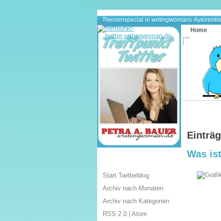
Themenspecial in
writingwomans Autorenbl
Home
Einträg
Was ist
Start Twitterblog
Archiv nach Monaten
Archiv nach Kategorien
RSS 2.0
|
Atom