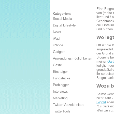
EIne Blogro
von (meist 
Kategorien:
liest und /
Social Media
Geschmack d
die Erstell
Digital Lifestyle
und nutzen 
News
Wo legt
iPad
Oft ist die 
iPhone
angesiedelt
Gadgets
der Grund s
Blogrolls b
Anwendungsmöglichkeiten
meiner
Gart
Gäste
lediglich de
grundsätzli
Einsteiger
ihr so beis
Blogroll anl
Fundstücke
Problogger
Wozu b
Interviews
Selbst wenn 
nicht seht 
Marketing
Gigold
eben 
Twitter-Verzeichnisse
"Es geht ni
Wert zu sch
TwitterTools