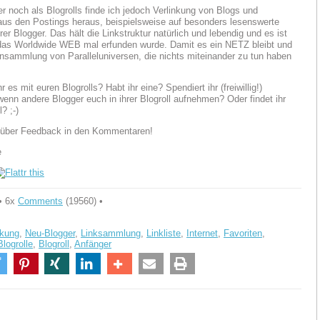
er noch als Blogrolls finde ich jedoch Verlinkung von Blogs und
us den Postings heraus, beispielsweise auf besonders lesenswerte
rer Blogger. Das hält die Linkstruktur natürlich und lebendig und es ist
das Worldwide WEB mal erfunden wurde. Damit es ein NETZ bleibt und
Ansammlung von Paralleluniversen, die nichts miteinander zu tun haben
hr es mit euren Blogrolls? Habt ihr eine? Spendiert ihr (freiwillig!)
wenn andere Blogger euch in ihrer Blogroll aufnehmen? Oder findet ihr
? ;-)
 über Feedback in den Kommentaren!
e
• 6x
Comments
(19560) •
nkung
,
Neu-Blogger
,
Linksammlung
,
Linkliste
,
Internet
,
Favoriten
,
Blogrolle
,
Blogroll
,
Anfänger