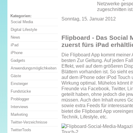
Netzwerke gespei
zugeschnitten ist
Kategorien:
Sonntag, 15. Januar 2012
Social Media
Digital Lifestyle
Flipboard - Das Social
News
zuerst fürs iPad erhältl
iPad
iPhone
Die Flipboard App kommt meiner 
besten Zur Geltung. Auf jeden Fal
Gadgets
Effekt, weil auf dem größeren Dis
Anwendungsmöglichkeiten
Blättern vorhanden ist. So sieht 
Gäste
auf dem iPhone oder iPod Touch un
Wirkung optimal. Mühelos könnt i
Einsteiger
Freunde via Facebook, Twitter, Li
Fundstücke
geteilt haben, ohne jedoch die je
Problogger
müssen. Auch den Inhalt eures Go
sowie extra Feeds für interessa
Interviews
bietet die Flipboard App voreingest
Marketing
Technik, Lifestyle, etc.
Twitter-Verzeichnisse
TwitterTools