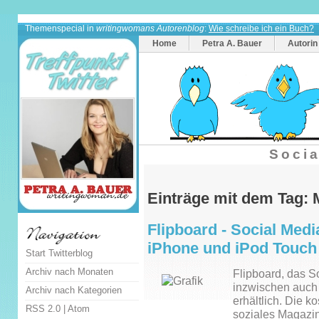
Themenspecial in
writingwomans Autorenblog
:
Wie schreibe ich ein Buch?
Home
Petra A. Bauer
Autorin
Socia
Einträge mit dem Tag: 
Flipboard - Social Medi
iPhone und iPod Touch
Start Twitterblog
Archiv nach Monaten
Flipboard, das S
inzwischen auch
Archiv nach Kategorien
erhältlich. Die k
RSS 2.0
|
Atom
soziales Magazin