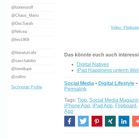
@botenstoff
@Chaos_Manu
@DocSarah
Video: Flipboard
@felicea
@leo1969
@literaturcafe
Das könnte euch auch interess
@saschalobo
Digital Natives
@trendlupe
iPad Happiness unterm We
@zellmi
Social Media
•
Digital Lifestyle
•
Technorati Profile
Permalink
Tags:
Tipp
,
Social Media Magazin
iPhone App
,
iPad App
,
Flipboard
,
App