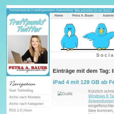
Themenspecial in
writingwomans Autorenblog
:
Wie schreibe ich ein Buch?
Home
Petra A. Bauer
Autorin
Socia
Einträge mit dem Tag: 
iPad 4 mit 128 GB ab F
Start Twitterblog
Kürzlich schr
Windows 8 Tab
Archiv nach Monaten
Anwendunge
Archiv nach Kategorien
eingefleischt
RSS 2.0
|
Atom
Idee kommen, 