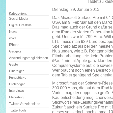
Tablet zu kauf
Dienstag, 29. Januar 2013
Kategorien:
Das Microsoft Surface Pro mit 64
Social Media
USA am 9. Februar auf den Markt u
Digital Lifestyle
Das mag auch der Grund dafür sein
dem iPad der vierten Generation i
News
geht. Und zwar für 799 Euro. Wi
iPad
LTE, muss man 929 Euro berappen
iPhone
Speicherplatz als bei den meisten
Nutzungen, wie z.B. Röntgenbilde
Gadgets
Filmbearbeitung, etc. kein Proble
Anwendungsmöglichkeiten
iPad 4 nimmt Apple ganz klar de
Gäste
Computersysteme auf, die sowieso
Wer braucht noch einen Desktop 
Einsteiger
dem Tablet genügend Speicherkap
Fundstücke
Microsoft mag der Software-Riese 
Problogger
300.000 Apps, die auf dem iPad l
Interviews
Vorteil mag der doppelt so große 
Kaufentscheidung möglicherweise
Marketing
Stichwort Preis-Leistungsverhältni
Twitter-Verzeichnisse
Zukunft auch ein Surface Pro mit 
TwitterTools
dieses soll jedoch noch einmal 100