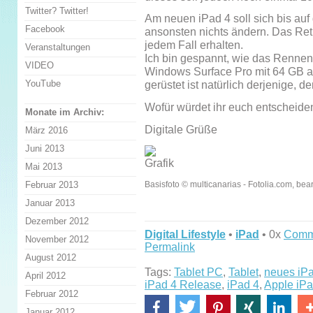
Twitter? Twitter!
Am neuen iPad 4 soll sich bis auf
Facebook
ansonsten nichts ändern. Das Retin
jedem Fall erhalten.
Veranstaltungen
Ich bin gespannt, wie das Renne
VIDEO
Windows Surface Pro mit 64 GB au
YouTube
gerüstet ist natürlich derjenige, der
Wofür würdet ihr euch entscheide
Monate im Archiv:
Digitale Grüße
März 2016
Juni 2013
Mai 2013
Februar 2013
Basisfoto © multicanarias - Fotolia.com, bea
Januar 2013
Dezember 2012
Digital Lifestyle
•
iPad
• 0x
Comm
November 2012
Permalink
August 2012
Tags:
Tablet PC
,
Tablet
,
neues iP
April 2012
iPad 4 Release
,
iPad 4
,
Apple iPa
Februar 2012
Januar 2012