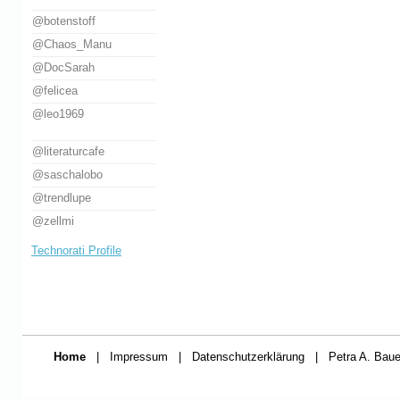
@botenstoff
@Chaos_Manu
@DocSarah
@felicea
@leo1969
@literaturcafe
@saschalobo
@trendlupe
@zellmi
Technorati Profile
Home
|
Impressum
|
Datenschutzerklärung
|
Petra A. Baue