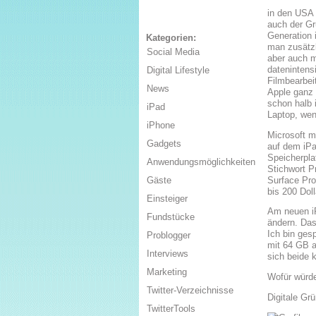
in den USA 
auch der Gr
Generation 
Kategorien:
man zusätz
Social Media
aber auch m
datenintens
Digital Lifestyle
Filmbearbei
News
Apple ganz
schon halb 
iPad
Laptop, wen
iPhone
Microsoft m
Gadgets
auf dem iPa
Speicherpla
Anwendungsmöglichkeiten
Stichwort P
Surface Pro
Gäste
bis 200 Doll
Einsteiger
Am neuen iP
Fundstücke
ändern. Das 
Ich bin ges
Problogger
mit 64 GB au
Interviews
sich beide k
Marketing
Wofür würde
Twitter-Verzeichnisse
Digitale Gr
TwitterTools