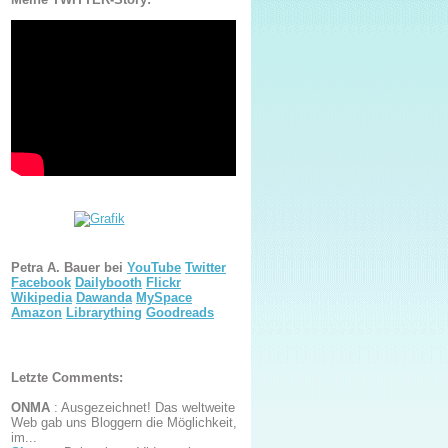
Petra A. Bauer bei
YouTube
Twitter
Facebook
Dailybooth
Flickr
Wikipedia
Dawanda
MySpace
Amazon
Librarything
Goodreads
Letzte Comments:
ONMA
:
Ausgezeichnet! Das weltweite
Web gab uns Bloggern die Möglichkeit,
im...