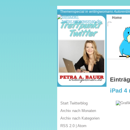
Themenspecial in
writingwomans Autorenbl
Home
Einträg
iPad 4
Start Twitterblog
Archiv nach Monaten
Archiv nach Kategorien
RSS 2.0
|
Atom