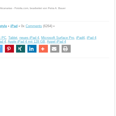
ticanarias - Fotolia.com, bearbeitet von Petra A. Bauer
style
•
iPad
• 0x
Comments
(6264) •
t PC
,
Tablet
,
neues iPad 4
,
Microsoft Surface Pro
,
iPad4
,
iPad 4
ad 4
,
Apple iPad 4 mit 128 GB
,
Appel iPad 4