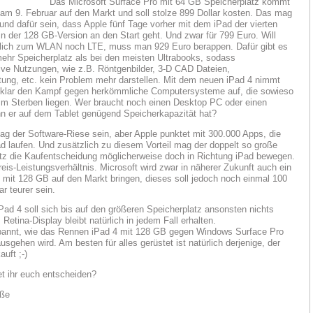
Das Microsoft Surface Pro mit 64 GB Speicherplatz kommt
am 9. Februar auf den Markt und soll stolze 899 Dollar kosten. Das mag
und dafür sein, dass Apple fünf Tage vorher mit dem iPad der vierten
in der 128 GB-Version an den Start geht. Und zwar für 799 Euro. Will
lich zum WLAN noch LTE, muss man 929 Euro berappen. Dafür gibt es
ehr Speicherplatz als bei den meisten Ultrabooks, sodass
ive Nutzungen, wie z.B. Röntgenbilder, 3-D CAD Dateien,
tung, etc. kein Problem mehr darstellen. Mit dem neuen iPad 4 nimmt
 klar den Kampf gegen herkömmliche Computersysteme auf, die sowieso
im Sterben liegen. Wer braucht noch einen Desktop PC oder einen
n er auf dem Tablet genügend Speicherkapazität hat?
ag der Software-Riese sein, aber Apple punktet mit 300.000 Apps, die
d laufen. Und zusätzlich zu diesem Vorteil mag der doppelt so große
tz die Kaufentscheidung möglicherweise doch in Richtung iPad bewegen.
reis-Leistungsverhältnis. Microsoft wird zwar in näherer Zukunft auch ein
 mit 128 GB auf den Markt bringen, dieses soll jedoch noch einmal 100
ar teurer sein.
ad 4 soll sich bis auf den größeren Speicherplatz ansonsten nichts
Retina-Display bleibt natürlich in jedem Fall erhalten.
pannt, wie das Rennen iPad 4 mit 128 GB gegen Windows Surface Pro
sgehen wird. Am besten für alles gerüstet ist natürlich derjenige, der
auft ;-)
t ihr euch entscheiden?
üße