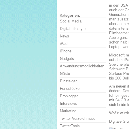
in den USA 
auch der Gr
Generation 
Kategorien:
man zusätz
Social Media
aber auch m
datenintens
Digital Lifestyle
Filmbearbei
News
Apple ganz
schon halb 
iPad
Laptop, wen
iPhone
Microsoft m
Gadgets
auf dem iPa
Speicherpla
Anwendungsmöglichkeiten
Stichwort P
Surface Pro
Gäste
bis 200 Doll
Einsteiger
Am neuen iP
Fundstücke
ändern. Das 
Ich bin ges
Problogger
mit 64 GB au
Interviews
sich beide k
Marketing
Wofür würde
Twitter-Verzeichnisse
Digitale Gr
TwitterTools