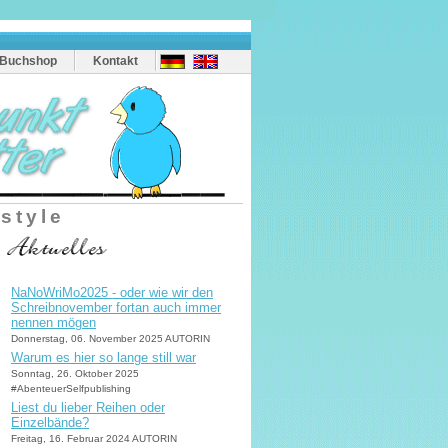
Buchshop
Kontakt
estyle
NaNoWriMo2025 - oder wie wir den
Schreibnovember fortan auch immer
nennen mögen
Donnerstag, 06. November 2025 AUTORIN
Warum es hier so lange still war
Sonntag, 26. Oktober 2025
#AbenteuerSelfpublishing
Liest du lieber Reihen oder
Einzelbände?
Freitag, 16. Februar 2024 AUTORIN