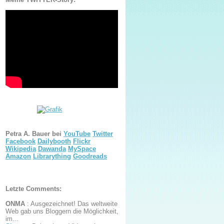
Petra A. Bauer bei
YouTube
Twitter
Facebook
Dailybooth
Flickr
Wikipedia
Dawanda
MySpace
Amazon
Librarything
Goodreads
Letzte Comments:
ONMA
:
Ausgezeichnet! Das weltweite
Web gab uns Bloggern die Möglichkeit,
im...