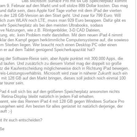
Das Microsoft Surface Pro mit 64 GB Speicherplatz kommt
am 9. Februar auf den Markt und soll stolze 899 Dollar kosten. Das mag
und dafür sein, dass Apple fünf Tage vorher mit dem iPad der vierten
in der 128 GB-Version an den Start geht. Und zwar für 799 Euro. Will
lich zum WLAN noch LTE, muss man 929 Euro berappen. Dafür gibt es
ehr Speicherplatz als bei den meisten Ultrabooks, sodass
ive Nutzungen, wie z.B. Röntgenbilder, 3-D CAD Dateien,
tung, etc. kein Problem mehr darstellen. Mit dem neuen iPad 4 nimmt
 klar den Kampf gegen herkömmliche Computersysteme auf, die sowieso
im Sterben liegen. Wer braucht noch einen Desktop PC oder einen
n er auf dem Tablet genügend Speicherkapazität hat?
ag der Software-Riese sein, aber Apple punktet mit 300.000 Apps, die
d laufen. Und zusätzlich zu diesem Vorteil mag der doppelt so große
tz die Kaufentscheidung möglicherweise doch in Richtung iPad bewegen.
reis-Leistungsverhältnis. Microsoft wird zwar in näherer Zukunft auch ein
 mit 128 GB auf den Markt bringen, dieses soll jedoch noch einmal 100
ar teurer sein.
ad 4 soll sich bis auf den größeren Speicherplatz ansonsten nichts
Retina-Display bleibt natürlich in jedem Fall erhalten.
pannt, wie das Rennen iPad 4 mit 128 GB gegen Windows Surface Pro
sgehen wird. Am besten für alles gerüstet ist natürlich derjenige, der
auft ;-)
t ihr euch entscheiden?
üße