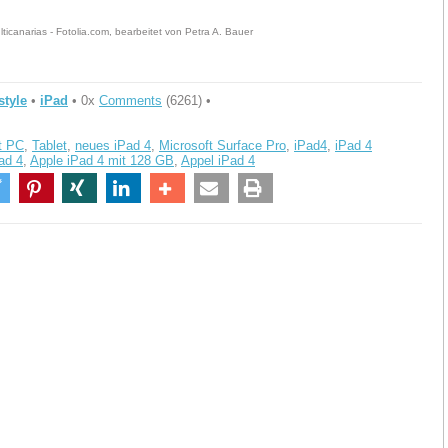
ticanarias - Fotolia.com, bearbeitet von Petra A. Bauer
style
•
iPad
• 0x
Comments
(6261) •
t PC
,
Tablet
,
neues iPad 4
,
Microsoft Surface Pro
,
iPad4
,
iPad 4
ad 4
,
Apple iPad 4 mit 128 GB
,
Appel iPad 4