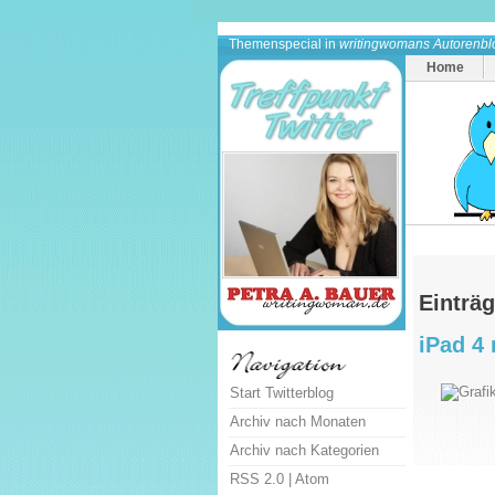
Themenspecial in
writingwomans Autorenbl
Home
Einträ
iPad 4
Start Twitterblog
Archiv nach Monaten
Archiv nach Kategorien
RSS 2.0
|
Atom