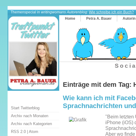
Themenspecial in
writingwomans Autorenblog
:
Wie schreibe ich ein Buch?
Home
Petra A. Bauer
Autorin
Socia
Einträge mit dem Tag:
Wie kann ich mit Faceb
Sprachnachrichten und
Start Twitterblog
Archiv nach Monaten
"Beim letzten
iPhone (iOS) 
Archiv nach Kategorien
Sprachnachric
RSS 2.0
|
Atom
Aber wo finde