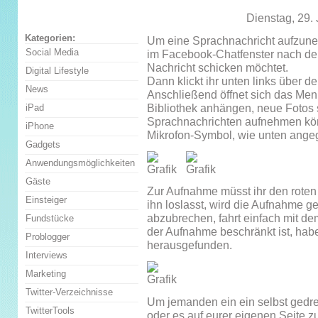
Dienstag, 29.
Kategorien:
Um eine Sprachnachricht aufzune
Social Media
im Facebook-Chatfenster nach de
Nachricht schicken möchtet.
Digital Lifestyle
Dann klickt ihr unten links über d
News
Anschließend öffnet sich das Men
Bibliothek anhängen, neue Fotos 
iPad
Sprachnachrichten aufnehmen könnt
iPhone
Mikrofon-Symbol, wie unten ange
Gadgets
Anwendungsmöglichkeiten
Gäste
Zur Aufnahme müsst ihr den roten
Einsteiger
ihn loslasst, wird die Aufnahme 
abzubrechen, fahrt einfach mit de
Fundstücke
der Aufnahme beschränkt ist, habe
Problogger
herausgefunden.
Interviews
Marketing
Twitter-Verzeichnisse
Um jemanden ein ein selbst gedreh
TwitterTools
oder es auf eurer eigenen Seite zu