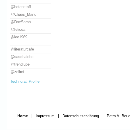
@botenstoff
@Chaos_Manu
@DocSarah
@felicea
@leo1969
@literaturcafe
@saschalobo
@trendlupe
@zellmi
Technorati Profile
Home
|
Impressum
|
Datenschutzerklärung
|
Petra A. Baue