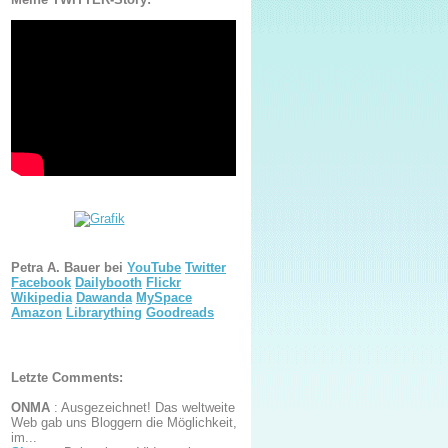
Petra A. Bauer bei
YouTube
Twitter
Facebook
Dailybooth
Flickr
Wikipedia
Dawanda
MySpace
Amazon
Librarything
Goodreads
Letzte Comments:
ONMA
:
Ausgezeichnet! Das weltweite
Web gab uns Bloggern die Möglichkeit,
im...