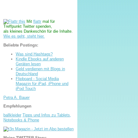
Mit
flattr
mal für
Treffpunkt Twitter spenden,
als kleines Dankeschön für die Inhalte.
Wie es geht, steht hier.
Beliebte Postings:
Was sind Hashtags?
Kindle Ebooks auf anderen
Geräten lesen
Geld verdienen mit Blogs in
Deutschland
Flipboard - Social Media
Magazin für iPad, iPhone und
iPod Touch
Petra A. Bauer
Empfehlungen
ballkleider
Tipps und Infos zu Tablets,
Notebooks & Phone
Meine TWITTER-Story: