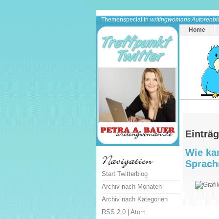
Themenspecial in
writingwomans Autorenbl
Home
Einträg
Wie ka
Sprach
Start Twitterblog
Archiv nach Monaten
Archiv nach Kategorien
RSS 2.0
|
Atom