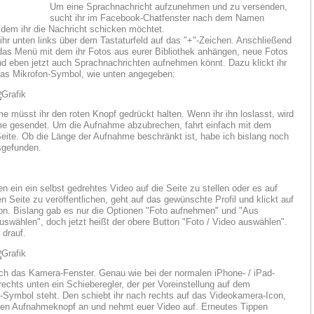
Um eine Sprachnachricht aufzunehmen und zu versenden,
sucht ihr im Facebook-Chatfenster nach dem Namen
 dem ihr die Nachricht schicken möchtet.
 ihr unten links über dem Tastaturfeld auf das "+"-Zeichen. Anschließend
 das Menü mit dem ihr Fotos aus eurer Bibliothek anhängen, neue Fotos
d eben jetzt auch Sprachnachrichten aufnehmen könnt. Dazu klickt ihr
das Mikrofon-Symbol, wie unten angegeben:
e müsst ihr den roten Knopf gedrückt halten. Wenn ihr ihn loslasst, wird
e gesendet. Um die Aufnahme abzubrechen, fahrt einfach mit dem
Seite. Ob die Länge der Aufnahme beschränkt ist, habe ich bislang noch
sgefunden.
 ein ein selbst gedrehtes Video auf die Seite zu stellen oder es auf
n Seite zu veröffentlichen, geht auf das gewünschte Profil und klickt auf
on. Bislang gab es nur die Optionen "Foto aufnehmen" und "Aus
auswählen", doch jetzt heißt der obere Button "Foto / Video auswählen".
 drauf.
ich das Kamera-Fenster. Genau wie bei der normalen iPhone- / iPad-
rechts unten ein Schieberegler, der per Voreinstellung auf dem
-Symbol steht. Den schiebt ihr nach rechts auf das Videokamera-Icon,
oten Aufnahmeknopf an und nehmt euer Video auf. Erneutes Tippen