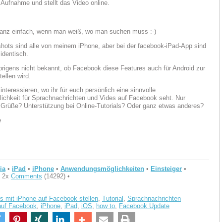
 Aufnahme und stellt das Video online.
ganz einfach, wenn man weiß, wo man suchen muss :-)
hots sind alle von meinem iPhone, aber bei der facebook-iPad-App sind
 identisch.
übrigens nicht bekannt, ob Facebook diese Features auch für Android zur
ellen wird.
nteressieren, wo ihr für euch persönlich eine sinnvolle
ichkeit für Sprachnachrichten und Vides auf Facebook seht. Nur
 Grüße? Unterstützung bei Online-Tutorials? Oder ganz etwas anderes?
e
ia
•
iPad
•
iPhone
•
Anwendungsmöglichkeiten
•
Einsteiger
•
 2x
Comments
(14292) •
s mit iPhone auf Facebook stellen
,
Tutorial
,
Sprachnachrichten
auf Facebook
,
iPhone
,
iPad
,
iOS
,
how to
,
Facebook Update