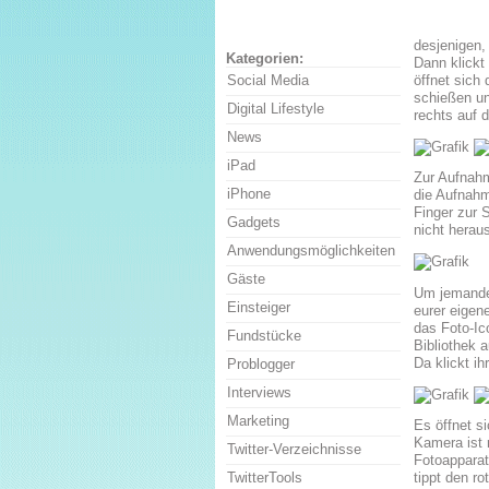
desjenigen,
Kategorien:
Dann klickt
öffnet sich
Social Media
schießen un
Digital Lifestyle
rechts auf 
News
iPad
Zur Aufnahm
iPhone
die Aufnahm
Finger zur 
Gadgets
nicht herau
Anwendungsmöglichkeiten
Gäste
Um jemanden
Einsteiger
eurer eigene
das Foto-Ic
Fundstücke
Bibliothek 
Da klickt ihr
Problogger
Interviews
Marketing
Es öffnet s
Kamera ist 
Twitter-Verzeichnisse
Fotoapparat
TwitterTools
tippt den r