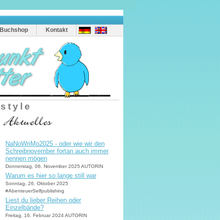
Buchshop
Kontakt
estyle
NaNoWriMo2025 - oder wie wir den
Schreibnovember fortan auch immer
nennen mögen
Donnerstag, 06. November 2025 AUTORIN
Warum es hier so lange still war
Sonntag, 26. Oktober 2025
#AbenteuerSelfpublishing
Liest du lieber Reihen oder
Einzelbände?
Freitag, 16. Februar 2024 AUTORIN