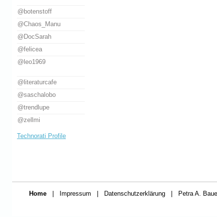
@botenstoff
@Chaos_Manu
@DocSarah
@felicea
@leo1969
@literaturcafe
@saschalobo
@trendlupe
@zellmi
Technorati Profile
Home
|
Impressum
|
Datenschutzerklärung
|
Petra A. Baue