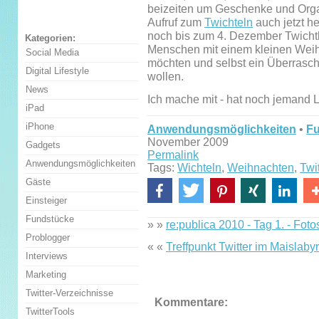
beizeiten um Geschenke und Orga
Aufruf zum
Twichteln
auch jetzt h
noch bis zum 4. Dezember Twicht
Kategorien:
Menschen mit einem kleinen Wei
Social Media
möchten und selbst ein Überrasc
Digital Lifestyle
wollen.
News
Ich mache mit - hat noch jemand 
iPad
iPhone
Anwendungsmöglichkeiten
•
F
November 2009
Gadgets
Permalink
Anwendungsmöglichkeiten
Tags:
Wichteln
,
Weihnachten
,
Twit
Gäste
Einsteiger
Fundstücke
» »
re:publica 2010 - Tag 1. - Foto
Problogger
« «
Treffpunkt Twitter im Maislabyr
Interviews
Marketing
Twitter-Verzeichnisse
Kommentare:
TwitterTools