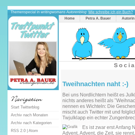
Themenspecial in
writingwomans Autorenblog
:
Wie schreibe ich ein Buch?
Home
Petra A. Bauer
Autorin
Socia
Tweihnachten naht :-)
Bei uns Nordlichtern heißt es Jul
nichts anderes heißt als "Weihna
nennen es Wichteln: Die Geschen
Start Twitterblog
mischt auch Twitter mit und folgli
Archiv nach Monaten
Twjulklapp ein echter Zungenbrec
Archiv nach Kategorien
Es ist zwar erst Anfang
RSS 2.0
|
Atom
Advent, Advent, die Zeit, sie ren