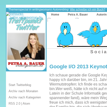
Themenspecial in
writingwomans Autorenblog
:
Wie schreibe ich ein Buch?
Home
Petra A. Bauer
Autorin
Socia
Google I/O 2013 Keyno
Ich schaue gerade die Google Ke
happy ich darüber bin, im 21. Jah
Wermutstropfen: Ich finde es scha
Start Twitterblog
bin.Wer weiß, hätte ich nicht auf 
Archiv nach Monaten
Latein in der Schule Informatik g
Archiv nach Kategorien
spannender fand), wäre mein Weg 
freue ich mich, dass ich wenigste
RSS 2.0
|
Atom
der Familie bin, die sich überhau