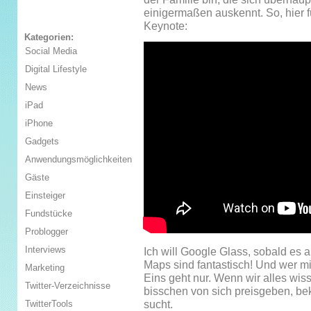
einigermaßen auskennt. So, hier 
Keynote:
Kategorien:
Social Media
Digital Lifestyle
News
iPad
iPhone
Gadgets
Anwendungsmöglichkeiten
Gäste
Einsteiger
Fundstücke
Problogger
Interviews
Ich will Google Glass, sobald es
Maps sind fantastisch! Und wer mir
Marketing
Eins geht nur. Wenn wir alles wiss
Twitter-Verzeichnisse
bisschen von sich preisgeben, b
sucht.
TwitterTools