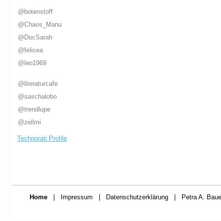
@botenstoff
@Chaos_Manu
@DocSarah
@felicea
@leo1969
@literaturcafe
@saschalobo
@trendlupe
@zellmi
Technorati Profile
Home
|
Impressum
|
Datenschutzerklärung
|
Petra A. Baue