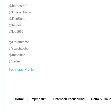
@botenstoff
@Chaos_Manu
@DocSarah
@felicea
@leo1969
@literaturcafe
@saschalobo
@trendlupe
@zellmi
Technorati Profile
Home
|
Impressum
|
Datenschutzerklärung
|
Petra A. Baue