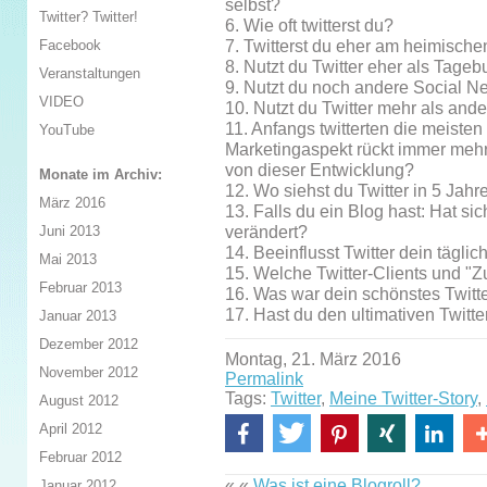
selbst?
Twitter? Twitter!
6. Wie oft twitterst du?
7. Twitterst du eher am heimisch
Facebook
8. Nutzt du Twitter eher als Tage
Veranstaltungen
9. Nutzt du noch andere Social 
VIDEO
10. Nutzt du Twitter mehr als and
11. Anfangs twitterten die meiste
YouTube
Marketingaspekt rückt immer mehr
von dieser Entwicklung?
Monate im Archiv:
12. Wo siehst du Twitter in 5 Jahr
März 2016
13. Falls du ein Blog hast: Hat si
verändert?
Juni 2013
14. Beeinflusst Twitter dein tägli
Mai 2013
15. Welche Twitter-Clients und "Z
Februar 2013
16. Was war dein schönstes Twitt
17. Hast du den ultimativen Twitte
Januar 2013
Dezember 2012
Montag, 21. März 2016
November 2012
Permalink
Tags:
Twitter
,
Meine Twitter-Story
,
August 2012
April 2012
Februar 2012
« «
Was ist eine Blogroll?
Januar 2012