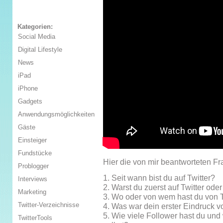
Kategorien:
Social Media
Digital Lifestyle
News
iPad
iPhone
Gadgets
Anwendungsmöglichkeiten
Gäste
Einsteiger
Fundstücke
Hier die von mir beantworteten Fr
Problogger
1. Seit wann bist du auf Twitter?
Interviews
2. Warst du zuerst auf Twitter od
Marketing
3. Wo oder von wem hast du von T
Twitter-Verzeichnisse
4. Was war dein erster Eindruck v
5. Wie viele Follower hast du und 
TwitterTools