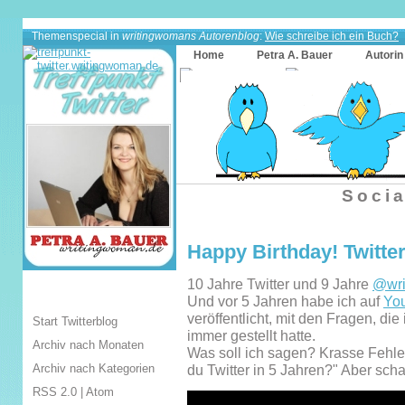
Themenspecial in
writingwomans Autorenblog
:
Wie schreibe ich ein Buch?
Home
Petra A. Bauer
Autorin
Socia
Happy Birthday! Twitter 
10 Jahre Twitter und 9 Jahre
@wri
Und vor 5 Jahren habe ich auf
Yo
veröffentlicht, mit den Fragen, di
Start Twitterblog
immer gestellt hatte.
Archiv nach Monaten
Was soll ich sagen? Krasse Fehle
Archiv nach Kategorien
du Twitter in 5 Jahren?" Aber scha
RSS 2.0
|
Atom