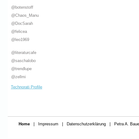
@botenstoff
@Chaos_Manu
@DocSarah
@felicea
@leo1969
@literaturcafe
@saschalobo
@trendlupe
@zellmi
Technorati Profile
Home
|
Impressum
|
Datenschutzerklärung
|
Petra A. Baue