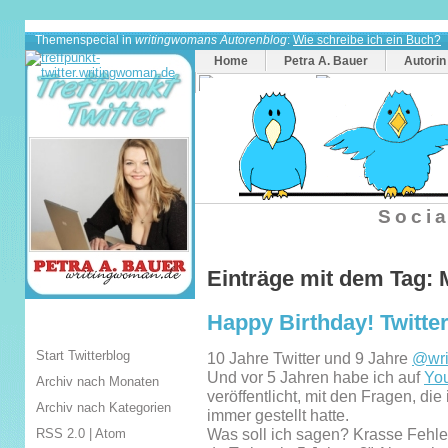
Themenspecial in
writingwomans Autorenblog
:
Wie schreibe ich ein Buch?
Home
Petra A. Bauer
Autorin
Socia
Einträge mit dem Tag: 
Happy Birthday! Twitter 
Start Twitterblog
10 Jahre Twitter und 9 Jahre
@wri
Und vor 5 Jahren habe ich auf
Yo
Archiv nach Monaten
veröffentlicht, mit den Fragen, di
Archiv nach Kategorien
immer gestellt hatte.
RSS 2.0
|
Atom
Was soll ich sagen? Krasse Fehle