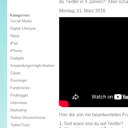
du Twitter in 5 Jahren?" Aber scha
Montag, 21. März 2016
Kategorien:
Social Media
Digital Lifestyle
News
iPad
iPhone
Gadgets
Anwendungsmöglichkeiten
Gäste
Einsteiger
Fundstücke
Problogger
Interviews
Marketing
Hier die von mir beantworteten Fr
Twitter-Verzeichnisse
1. Seit wann bist du auf Twitter?
TwitterTools