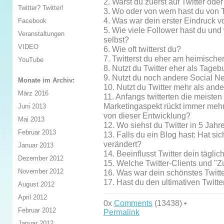
2. Warst du zuerst auf Twitter od
Twitter? Twitter!
3. Wo oder von wem hast du von T
4. Was war dein erster Eindruck v
Facebook
5. Wie viele Follower hast du und 
Veranstaltungen
selbst?
VIDEO
6. Wie oft twitterst du?
7. Twitterst du eher am heimisch
YouTube
8. Nutzt du Twitter eher als Tage
9. Nutzt du noch andere Social 
Monate im Archiv:
10. Nutzt du Twitter mehr als and
März 2016
11. Anfangs twitterten die meiste
Marketingaspekt rückt immer mehr
Juni 2013
von dieser Entwicklung?
Mai 2013
12. Wo siehst du Twitter in 5 Jahr
Februar 2013
13. Falls du ein Blog hast: Hat si
verändert?
Januar 2013
14. Beeinflusst Twitter dein tägli
Dezember 2012
15. Welche Twitter-Clients und "Z
November 2012
16. Was war dein schönstes Twitt
17. Hast du den ultimativen Twitte
August 2012
April 2012
0x
Comments
(13438) •
Februar 2012
Permalink
Januar 2012