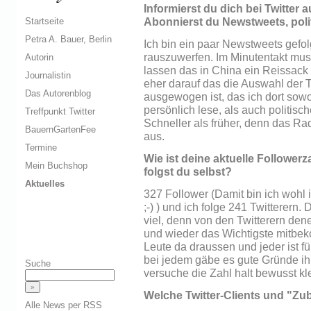
Informierst du dich bei Twitte
Startseite
Abonnierst du Newstweets, poli
Petra A. Bauer, Berlin
Ich bin ein paar Newstweets gefol
rauszuwerfen. Im Minutentakt mu
Autorin
lassen das in China ein Reissack 
Journalistin
eher darauf das die Auswahl der T
Das Autorenblog
ausgewogen ist, das ich dort so
persönlich lese, als auch politisc
Treffpunkt Twitter
Schneller als früher, denn das Ra
BauernGartenFee
aus.
Termine
Wie ist deine aktuelle Followerz
Mein Buchshop
folgst du selbst?
Aktuelles
327 Follower (Damit bin ich wohl 
;-) ) und ich folge 241 Twitterern. 
viel, denn von den Twitterern dene
und wieder das Wichtigste mitbeko
Leute da draussen und jeder ist 
bei jedem gäbe es gute Gründe ihn
Suche
versuche die Zahl halt bewusst kle
Welche Twitter-Clients und "Zu
Alle News per RSS