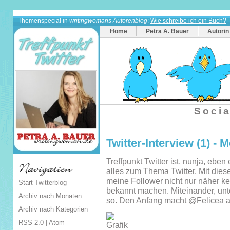
Themenspecial in
writingwomans Autorenblog
:
Wie schreibe ich ein Buch?
Home
Petra A. Bauer
Autorin
Socia
Twitter-Interview (1) - 
Treffpunkt Twitter ist, nunja, eben 
alles zum Thema Twitter. Mit dies
meine Follower nicht nur näher k
Start Twitterblog
bekannt machen. Miteinander, unt
Archiv nach Monaten
so. Den Anfang macht @Felicea a
Archiv nach Kategorien
RSS 2.0
|
Atom