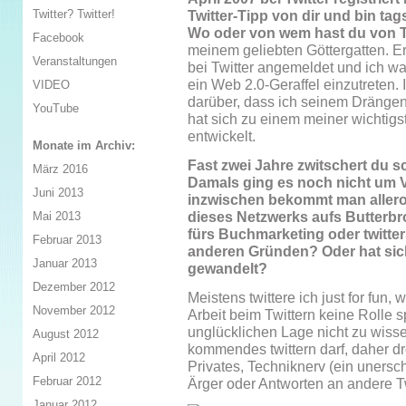
Twitter? Twitter!
Twitter-Tipp von dir und bin tag
Wo oder von wem hast du von T
Facebook
meinem geliebten Göttergatten. Er 
Veranstaltungen
bei Twitter angemeldet und ich war
ein Web 2.0-Geraffel einzutreten. 
VIDEO
darüber, dass ich seinem Dränge
YouTube
hat sich zu einem meiner wichtig
entwickelt.
Monate im Archiv:
Fast zwei Jahre zwitschert du sc
März 2016
Damals ging es noch nicht um V
Juni 2013
inzwischen bekommt man allero
dieses Netzwerks aufs Butterbro
Mai 2013
fürs Buchmarketing oder twitter
Februar 2013
anderen Gründen? Oder hat sich
Januar 2013
gewandelt?
Dezember 2012
Meistens twittere ich just for fun,
November 2012
Arbeit beim Twittern keine Rolle sp
unglücklichen Lage nicht zu wisse
August 2012
kommendes twittern darf, daher 
April 2012
Privates, Techniknerv (ein unersc
Februar 2012
Ärger oder Antworten an andere Tw
Januar 2012