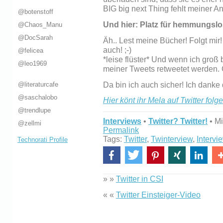
BIG big next Thing fehlt meiner A
@botenstoff
Und hier: Platz für hemmungslo
@Chaos_Manu
@DocSarah
Äh.. Lest meine Bücher! Folgt mir! 
auch! ;-)
@felicea
*leise flüster* Und wenn ich groß 
@leo1969
meiner Tweets retweetet werden. 
@literaturcafe
Da bin ich auch sicher! Ich danke 
@saschalobo
Hier könt ihr Mela auf Twitter folge
@trendlupe
Interviews
•
Twitter? Twitter!
• Mi
@zellmi
Permalink
Tags:
Twitter
,
Twinterview
,
Intervi
Technorati Profile
» »
Twitter in CSI
« «
Twitter Einsteiger-Video