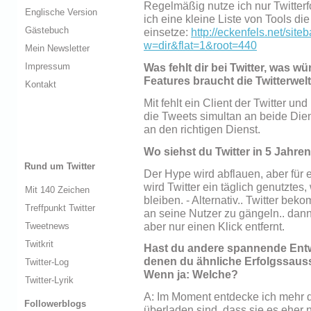
Regelmäßig nutze ich nur Twitterf
Englische Version
ich eine kleine Liste von Tools die
Gästebuch
einsetze:
http://eckenfels.net/site
w=dir&flat=1&root=440
Mein Newsletter
Impressum
Was fehlt dir bei Twitter, was 
Features braucht die Twitterwe
Kontakt
Mit fehlt ein Client der Twitter un
die Tweets simultan an beide Die
an den richtigen Dienst.
Wo siehst du Twitter in 5 Jahre
Rund um Twitter
Der Hype wird abflauen, aber für 
wird Twitter ein täglich genutztes
Mit 140 Zeichen
bleiben. - Alternativ.. Twitter bek
Treffpunkt Twitter
an seine Nutzer zu gängeln.. dann
aber nur einen Klick entfernt.
Tweetnews
Twitkrit
Hast du andere spannende Entw
denen du ähnliche Erfolgssaus
Twitter-Log
Wenn ja: Welche?
Twitter-Lyrik
A: Im Moment entdecke ich mehr d
Followerblogs
überladen sind, dass sie es eher 