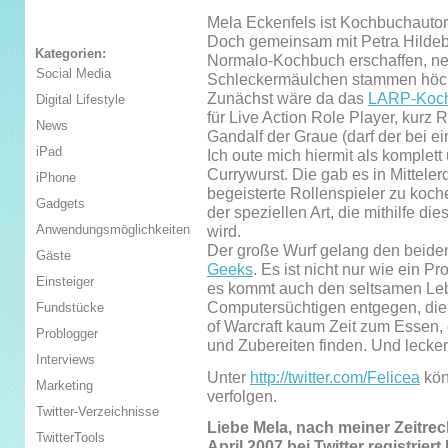
Mela Eckenfels ist Kochbuchautorin
Doch gemeinsam mit Petra Hildebra
Kategorien:
Normalo-Kochbuch erschaffen, nei
Social Media
Schleckermäulchen stammen höchs
Zunächst wäre da das
LARP-Koc
Digital Lifestyle
für Live Action Role Player, kurz R
News
Gandalf der Graue (darf der bei 
iPad
Ich oute mich hiermit als komplett
Currywurst. Die gab es in Mitteler
iPhone
begeisterte Rollenspieler zu koch
Gadgets
der speziellen Art, die mithilfe d
Anwendungsmöglichkeiten
wird.
Der große Wurf gelang den beide
Gäste
Geeks
. Es ist nicht nur wie ein
Einsteiger
es kommt auch den seltsamen L
Computersüchtigen entgegen, die
Fundstücke
of Warcraft kaum Zeit zum Essen
Problogger
und Zubereiten finden. Und lecke
Interviews
Unter
http://twitter.com/Felicea
kön
Marketing
verfolgen.
Twitter-Verzeichnisse
Liebe Mela, nach meiner Zeitre
TwitterTools
April 2007 bei Twitter registrier