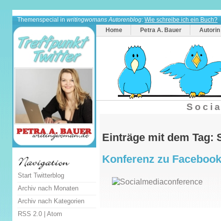
Themenspecial in
writingwomans Autorenblog
:
Wie schreibe ich ein Buch?
Home
Petra A. Bauer
Autorin
Socia
Einträge mit dem Tag: 
Konferenz zu Facebook,
Start Twitterblog
Archiv nach Monaten
Archiv nach Kategorien
RSS 2.0
|
Atom