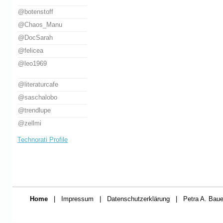
@botenstoff
@Chaos_Manu
@DocSarah
@felicea
@leo1969
@literaturcafe
@saschalobo
@trendlupe
@zellmi
Technorati Profile
Home
|
Impressum
|
Datenschutzerklärung
|
Petra A. Baue