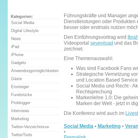
Führungskräfte und Manager anges
Kategorien:
Dienstleistungen oder Produkten 
Social Media
besser oder erstmals nutzen möch
Digital Lifestyle
Den Einführungsvortrag wird
Ibra
News
Videoportal
sevenload
und das B
iPad
zeichnet.
iPhone
Eine Themenauswahl:
Gadgets
Was sind Facebook Fans we
Anwendungsmöglichkeiten
Strategische Vernetzung vo
Gäste
und Location Based Service
Social Media und Recht - Ak
Einsteiger
Rechtsprechung
Fundstücke
Markenlehre 1.0: Die geheim
Problogger
Marken der Welt - jetzt in dig
Interviews
Die Konferenz wird auch im
Lives
Marketing
Social Media
•
Marketing
•
Veran
Twitter-Verzeichnisse
•
TwitterTools
Permalink