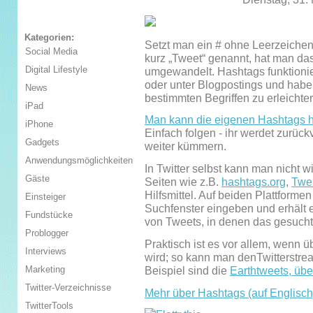
Kategorien:
Setzt man ein # ohne Leerzeichen v
Social Media
kurz „Tweet“ genannt, hat man das
Digital Lifestyle
umgewandelt. Hashtags funktionie
oder unter Blogpostings und hab
News
bestimmten Begriffen zu erleichter
iPad
Man kann die eigenen Hashtags hi
iPhone
Einfach folgen - ihr werdet zurüc
Gadgets
weiter kümmern.
Anwendungsmöglichkeiten
In Twitter selbst kann man nicht w
Gäste
Seiten wie z.B.
hashtags.org
,
Twe
Hilfsmittel. Auf beiden Plattform
Einsteiger
Suchfenster eingeben und erhält 
Fundstücke
von Tweets, in denen das gesuch
Problogger
Praktisch ist es vor allem, wenn ü
Interviews
wird; so kann man denTwitterstrea
Marketing
Beispiel sind die
Earthtweets, über
Twitter-Verzeichnisse
Mehr über Hashtags (auf Englisch
TwitterTools