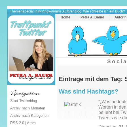
Themenspecial in
writingwomans Autorenblog
:
Wie schreibe ich ein Buch?
Home
Petra A. Bauer
Autorin
Socia
Einträge mit dem Tag: 
Was sind Hashtags?
Start Twitterblog
"„Was bedeute
Worten in den
Archiv nach Monaten
beliebt bei Twi
Archiv nach Kategorien
Tweets wie di
RSS 2.0
|
Atom
Dienstag, 31.