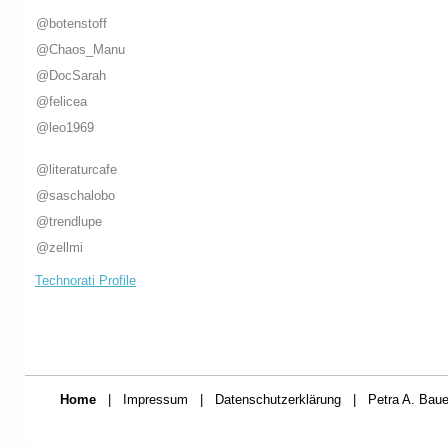
@botenstoff
@Chaos_Manu
@DocSarah
@felicea
@leo1969
@literaturcafe
@saschalobo
@trendlupe
@zellmi
Technorati Profile
Home
|
Impressum
|
Datenschutzerklärung
|
Petra A. Baue