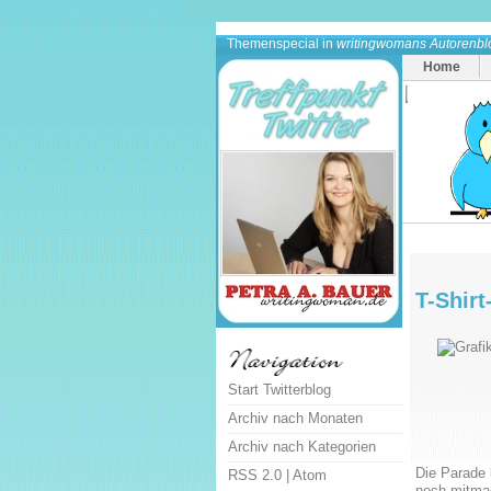
Themenspecial in
writingwomans Autorenbl
Home
T-Shirt
Start Twitterblog
Archiv nach Monaten
Archiv nach Kategorien
Die Parade 
RSS 2.0
|
Atom
noch mitmac