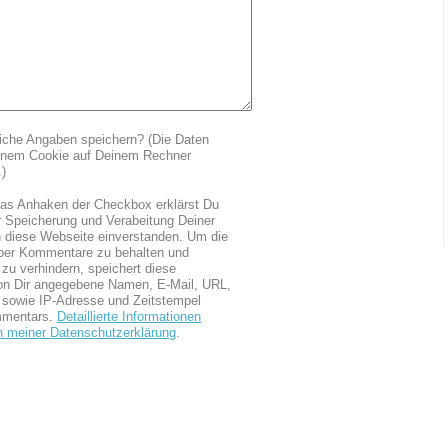
iche Angaben speichern? (Die Daten
einem Cookie auf Deinem Rechner
.)
as Anhaken der Checkbox erklärst Du
r Speicherung und Verabeitung Deiner
 diese Webseite einverstanden. Um die
über Kommentare zu behalten und
zu verhindern, speichert diese
on Dir angegebene Namen, E-Mail, URL,
sowie IP-Adresse und Zeitstempel
mmentars.
Detaillierte Informationen
in meiner Datenschutzerklärung
.