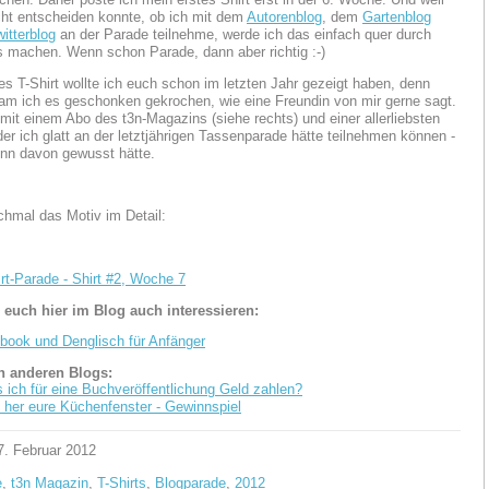
cht entscheiden konnte, ob ich mit dem
Autorenblog
, dem
Gartenblog
witterblog
an der Parade teilnehme, werde ich das einfach quer durch
 machen. Wenn schon Parade, dann aber richtig :-)
es T-Shirt wollte ich euch schon im letzten Jahr gezeigt haben, denn
m ich es geschonken gekrochen, wie eine Freundin von mir gerne sagt.
t einem Abo des t3n-Magazins (siehe rechts) und einer allerliebsten
der ich glatt an der letztjährigen Tassenparade hätte teilnehmen können -
nn davon gewusst hätte.
chmal das Motiv im Detail:
irt-Parade - Shirt #2, Woche 7
 euch hier im Blog auch interessieren:
book und Denglisch für Anfänger
 anderen Blogs:
 ich für eine Buchveröffentlichung Geld zahlen?
t her eure Küchenfenster - Gewinnspiel
7. Februar 2012
e
,
t3n Magazin
,
T-Shirts
,
Blogparade
,
2012