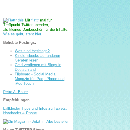
Mit
flattr
mal für
Treffpunkt Twitter spenden,
als kleines Dankeschön für die Inhalte.
Wie es geht, steht hier.
Beliebte Postings:
Was sind Hashtags?
Kindle Ebooks auf anderen
Geräten lesen
Geld verdienen mit Blogs in
Deutschland
Flipboard - Social Media
Magazin für iPad, iPhone und
iPod Touch
Petra A. Bauer
Empfehlungen
ballkleider
Tipps und Infos zu Tablets,
Notebooks & Phone
Meine TWITTER-Story: