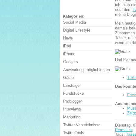
ich mich ni
oder dem
T
meine Blogs
Kategorien:
Social Media
Mein heutig
damals beka
Digital Lifestyle
Zusammen mi
Tasse, mit 
News
wenn ich de
iPad
iPhone
Und hier no
Gadgets
Anwendungsmöglichkeiten
T-Sh
Gäste
Einsteiger
Das könnte
Fundstücke
Face
Problogger
Aus meinen
Muss
Interviews
Zeig
Marketing
Twitter-Verzeichnisse
Dienstag, 0
Permalink
TwitterTools
Tags:
Tass