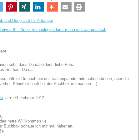
k und Denglisch für Anfänger
Natives III - Neue Technologien lernt man nicht automatisch
are:
mich sehr, dass Du dabei bist, liebe Petra.
es Set hast Du da.
asse hättest Du noch bei der Tassenparade mitmachen können, aber die
 vorbei. Könntest noch bei der Buchbox mitmachen. ;-)
ib
am 09. Februar 2012
a,
das nette Willlkommen :-)
er Buchbox schaue ich mir mal näher an.
ße