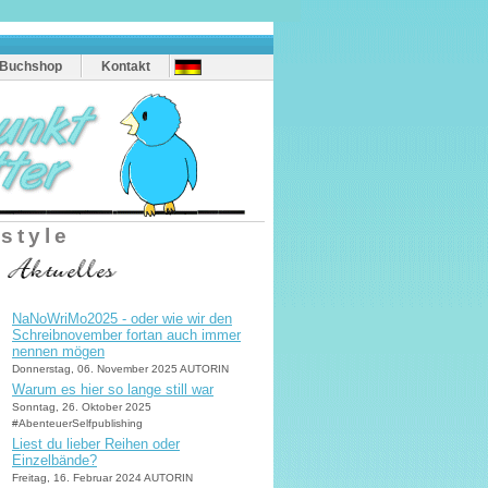
Buchshop
Kontakt
estyle
NaNoWriMo2025 - oder wie wir den
Schreibnovember fortan auch immer
nennen mögen
Donnerstag, 06. November 2025 AUTORIN
Warum es hier so lange still war
Sonntag, 26. Oktober 2025
#AbenteuerSelfpublishing
Liest du lieber Reihen oder
Einzelbände?
Freitag, 16. Februar 2024 AUTORIN