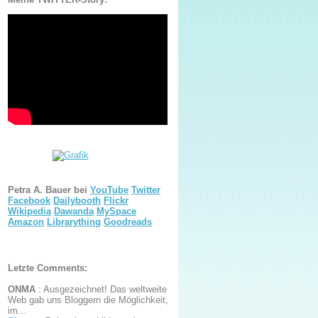
Petra A. Bauer bei
YouTube
Twitter
Facebook
Dailybooth
Flickr
Wikipedia
Dawanda
MySpace
Amazon
Librarything
Goodreads
Letzte Comments:
ONMA
:
Ausgezeichnet! Das weltweite
Web gab uns Bloggern die Möglichkeit,
im...