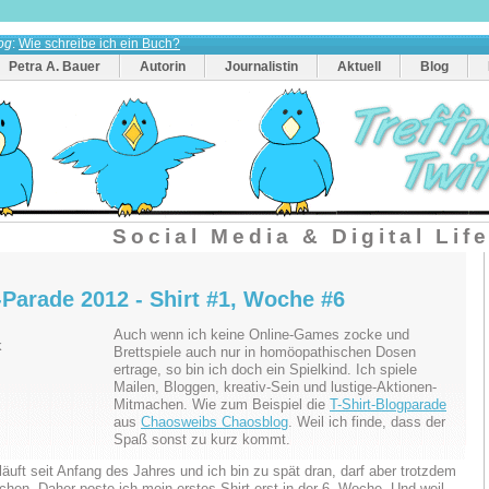
og
:
Wie schreibe ich ein Buch?
Petra A. Bauer
Autorin
Journalistin
Aktuell
Blog
Social Media & Digital Lif
-Parade 2012 - Shirt #1, Woche #6
Auch wenn ich keine Online-Games zocke und
Brettspiele auch nur in homöopathischen Dosen
ertrage, so bin ich doch ein Spielkind. Ich spiele
Mailen, Bloggen, kreativ-Sein und lustige-Aktionen-
Mitmachen. Wie zum Beispiel die
T-Shirt-Blogparade
aus
Chaosweibs Chaosblog
. Weil ich finde, dass der
Spaß sonst zu kurz kommt.
läuft seit Anfang des Jahres und ich bin zu spät dran, darf aber trotzdem
hen. Daher poste ich mein erstes Shirt erst in der 6. Woche. Und weil