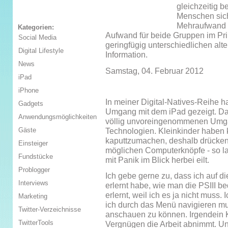
gleichzeitig b
Menschen sic
Mehraufwand a
Kategorien:
Aufwand für beide Gruppen im Pri
Social Media
geringfügig unterschiedlichen alt
Digital Lifestyle
Information.
News
Samstag, 04. Februar 2012
iPad
iPhone
In meiner Digital-Natives-Reihe h
Gadgets
Umgang mit dem iPad gezeigt. Das 
Anwendungsmöglichkeiten
völlig unvoreingenommenen Umga
Gäste
Technologien. Kleinkinder haben 
kaputtzumachen, deshalb drücken 
Einsteiger
möglichen Computerknöpfe - so la
Fundstücke
mit Panik im Blick herbei eilt.
Problogger
Ich gebe gerne zu, dass ich auf 
Interviews
erlernt habe, wie man die PSIII be
erlernt, weil ich es ja nicht muss. 
Marketing
ich durch das Menü navigieren m
Twitter-Verzeichnisse
anschauen zu können. Irgendein Ki
TwitterTools
Vergnügen die Arbeit abnimmt. Un