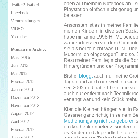
eben auf meinem Notebook an - so
Twitter? Twitter!
Playstation einfach nicht genug um
Facebook
belasten.
Veranstaltungen
Ansonsten ist es in meiner Famili
VIDEO
meinen Kindern in diversen Sozi
habe mir anno 1998 HTML beigebr
YouTube
währenddessen vor dem Computer 
sie bis heute nicht was HTML über
Monate im Archiv:
Muttermilch eingesogen" und so. Es
März 2016
Rest meiner Familie) nicht die B
Juni 2013
Hintergründen und der Programmier
Mai 2013
Bisher
bloggt
auch nur meine Große
Tagen und auch nur, weil ich sie 
Februar 2013
seit 2002 und hatte Eltern, die v
Januar 2013
auch nur entfernt nach Technik r
Dezember 2012
verlangt war und kein Stück mehr.
November 2012
Klar, die Kleinen hängen viel in 
August 2012
Gassner ganz richtig in seinem B
Medienumgang nicht angeboren
s
April 2012
um Medienkompetenz, sondern um 
Februar 2012
es Kinder und Jugendliche, die si
Januar 2012