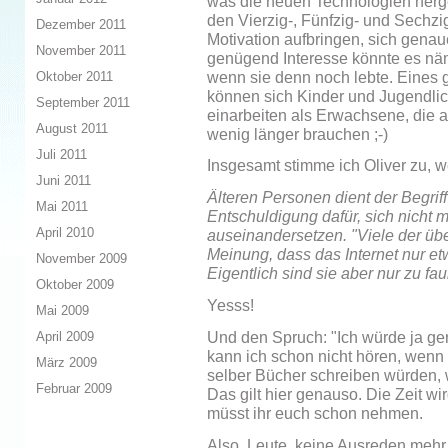
was die neuen Technologien herge
den Vierzig-, Fünfzig- und Sechzig
Dezember 2011
Motivation aufbringen, sich genau
November 2011
genügend Interesse könnte es nä
wenn sie denn noch lebte. Eines g
Oktober 2011
können sich Kinder und Jugendlich
September 2011
einarbeiten als Erwachsene, die au
August 2011
wenig länger brauchen ;-)
Juli 2011
Insgesamt stimme ich Oliver zu, w
Juni 2011
Älteren Personen dient der Begriff 
Mai 2011
Entschuldigung dafür, sich nicht 
April 2010
auseinandersetzen. "Viele der übe
Meinung, dass das Internet nur et
November 2009
Eigentlich sind sie aber nur zu fau
Oktober 2009
Yesss!
Mai 2009
Und den Spruch: "Ich würde ja ger
April 2009
kann ich schon nicht hören, wenn m
März 2009
selber Bücher schreiben würden, w
Februar 2009
Das gilt hier genauso. Die Zeit w
müsst ihr euch schon nehmen.
Also, Leute, keine Ausreden mehr.