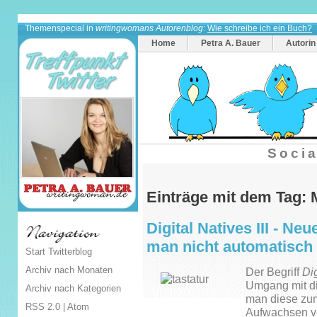
Themenspecial in
writingwomans Autorenblog
:
Wie schreibe ich ein Buch?
Home
Petra A. Bauer
Autorin
Socia
Einträge mit dem Tag:
Digital Natives III - Ne
man nicht automatisch
Start Twitterblog
Archiv nach Monaten
Der Begriff
Dig
Umgang mit di
Archiv nach Kategorien
man diese zu
RSS 2.0
|
Atom
Aufwachsen v