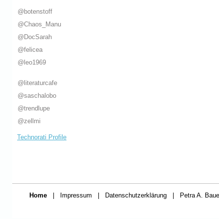
@botenstoff
@Chaos_Manu
@DocSarah
@felicea
@leo1969
@literaturcafe
@saschalobo
@trendlupe
@zellmi
Technorati Profile
Home
|
Impressum
|
Datenschutzerklärung
|
Petra A. Baue