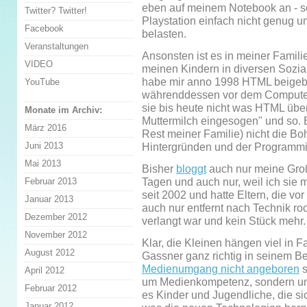
eben auf meinem Notebook an - so
Twitter? Twitter!
Playstation einfach nicht genug um
Facebook
belasten.
Veranstaltungen
Ansonsten ist es in meiner Famili
VIDEO
meinen Kindern in diversen Sozi
habe mir anno 1998 HTML beigebr
YouTube
währenddessen vor dem Computer 
sie bis heute nicht was HTML über
Monate im Archiv:
Muttermilch eingesogen" und so. Es
März 2016
Rest meiner Familie) nicht die B
Juni 2013
Hintergründen und der Programmier
Mai 2013
Bisher
bloggt
auch nur meine Große
Tagen und auch nur, weil ich sie 
Februar 2013
seit 2002 und hatte Eltern, die v
Januar 2013
auch nur entfernt nach Technik r
Dezember 2012
verlangt war und kein Stück mehr.
November 2012
Klar, die Kleinen hängen viel in 
August 2012
Gassner ganz richtig in seinem B
Medienumgang nicht angeboren
s
April 2012
um Medienkompetenz, sondern um 
Februar 2012
es Kinder und Jugendliche, die si
Januar 2012