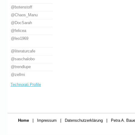
@botenstoff
@Chaos_Manu
@DocSarah
@felicea
@leo1969
@literaturcafe
@saschalobo
@trendlupe
@zellmi
Technorati Profile
Home
|
Impressum
|
Datenschutzerklärung
|
Petra A. Baue