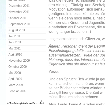
was die neuen Technologien herge
den Vierzig-, Fünfzig- und Sechzig
Dezember 2011
Motivation aufbringen, sich genau
November 2011
genügend Interesse könnte es nä
wenn sie denn noch lebte. Eines g
Oktober 2011
können sich Kinder und Jugendlich
September 2011
einarbeiten als Erwachsene, die au
August 2011
wenig länger brauchen ;-)
Juli 2011
Insgesamt stimme ich Oliver zu, w
Juni 2011
Älteren Personen dient der Begriff 
Mai 2011
Entschuldigung dafür, sich nicht 
April 2010
auseinandersetzen. "Viele der übe
Meinung, dass das Internet nur et
November 2009
Eigentlich sind sie aber nur zu fau
Oktober 2009
Yesss!
Mai 2009
Und den Spruch: "Ich würde ja ger
April 2009
kann ich schon nicht hören, wenn m
März 2009
selber Bücher schreiben würden, w
Februar 2009
Das gilt hier genauso. Die Zeit w
müsst ihr euch schon nehmen.
Also, Leute, keine Ausreden mehr.