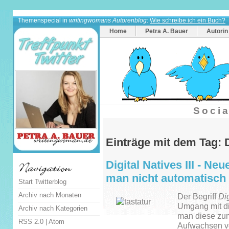
Themenspecial in
writingwomans Autorenblog
:
Wie schreibe ich ein Buch?
Home
Petra A. Bauer
Autorin
Socia
Einträge mit dem Tag: 
Digital Natives III - Ne
man nicht automatisch
Start Twitterblog
Archiv nach Monaten
Der Begriff
Dig
Umgang mit di
Archiv nach Kategorien
man diese zu
RSS 2.0
|
Atom
Aufwachsen v