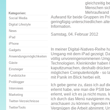
gleichzeitig b
Menschen sic
Mehraufwand a
Kategorien:
Aufwand für beide Gruppen im Pri
Social Media
geringfügig unterschiedlichen alt
Digital Lifestyle
Information.
News
Samstag, 04. Februar 2012
iPad
iPhone
In meiner Digital-Natives-Reihe h
Gadgets
Umgang mit dem iPad gezeigt. Das 
Anwendungsmöglichkeiten
völlig unvoreingenommenen Umga
Gäste
Technologien. Kleinkinder haben 
kaputtzumachen, deshalb drücken 
Einsteiger
möglichen Computerknöpfe - so la
Fundstücke
mit Panik im Blick herbei eilt.
Problogger
Ich gebe gerne zu, dass ich auf 
Interviews
erlernt habe, wie man die PSIII be
erlernt, weil ich es ja nicht muss. 
Marketing
ich durch das Menü navigieren m
Twitter-Verzeichnisse
anschauen zu können. Irgendein Ki
TwitterTools
Vergnügen die Arbeit abnimmt. Un