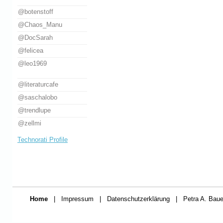
@botenstoff
@Chaos_Manu
@DocSarah
@felicea
@leo1969
@literaturcafe
@saschalobo
@trendlupe
@zellmi
Technorati Profile
Home
|
Impressum
|
Datenschutzerklärung
|
Petra A. Baue