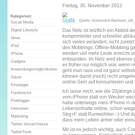
Freitag, 30. November 2012
Kategorien:
Quelle: Screenshot
Bambule
, zdf
Social Media
Das Netz ist letztlich ein Abbild d
Digital Lifestyle
komprimierter und schneller abläu
News
sich vieles verändert, nicht zulet
iPad
des Mobbings: Offline-Mobbing ga
werden viel mehr Leute erreicht un
iPhone
entstanden. Im Netz wird ebenso g
Gadgets
es früher nur möglich war, wenn m
Anwendungsmöglichkeiten
geht man raus und ist ganz selbst
können damit (noch) nicht umgehe
Gäste
online-Sein auf konsumieren und "
Einsteiger
Ich lasse mich, wie die 20jährige
Fundstücke
vom iPhone statt von Wecker weck
Problogger
habe unterwegs mein iPhone in de
Lebensinhalte online, schon weg
Interviews
Strg+F statt Rumwühlen :-) Und da
Marketing
dass mein Leben ärmer oder ein
Twitter-Verzeichnisse
Mir ist es jedoch wichtig, auch Co
TwitterTools