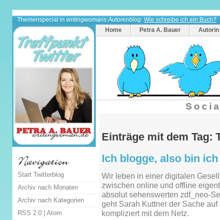
Themenspecial in
writingwomans Autorenblog
:
Wie schreibe ich ein Buch?
Home
Petra A. Bauer
Autorin
Socia
Einträge mit dem Tag:
Ich blogge, also bin ich
Start Twitterblog
Wir leben in einer digitalen Gesell
zwischen online und offline eigentl
Archiv nach Monaten
absolut sehenswerten zdf_neo-
Archiv nach Kategorien
geht Sarah Kuttner der Sache auf
RSS 2.0
|
Atom
kompliziert mit dem Netz.