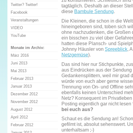
zu konsumieren. Schließlich sind 
Twitter? Twitter!
tagtäglich. Deshalb an dieser Ste
diese
Bambule Sendung
.
Facebook
Veranstaltungen
Die Kleinen, die schon in die Wel
hineingeboren sind, toben sich wil
VIDEO
ohne nachzudenken, die Großen d
YouTube
ein bisschen zu viel über Gefahre
hatten diese Plansch- und Spielph
Monate im Archiv:
Johnny Häusler von
Spreeblick
, 
Netzgemüse
).
März 2016
Juni 2013
Das sind hier nur Stichpunkte, z
aus Eindrücken aus der Sendung
Mai 2013
Gedankensplittern, weil mir grad di
Februar 2013
würde von euch aber gerne wissen
Januar 2013
Trennung von On- und Offline seht
ebenfalls keinen Unterschied mehr
Dezember 2012
Netz? Konsequent im Privatleben o
November 2012
Posting eigentlich gar nicht lesen
bei euch aus?
August 2012
April 2012
Schaut es die Sendung an! Schon
gefilmt ist, absolut sehenswert. 
Februar 2012
unterhaltsam ;-)
Januar 2012