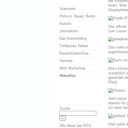
der Kindhei
lesen. Was 
Startseite
Displaybeleu
Petra A. Bauer, Berlin
Autorin
Das eBook 
zum Lesen b
Journalistin
Das Autorenblog
Treffpunkt Twitter
Das sieht s
augenfreund
BauernGartenFee
Termine
Mein Buchshop
Dazu klicke 
zusätzlich 
Aktuelles
geworden bi
Pfeil).
Jetzt passt 
ebenso fix 
ich eben be
Suche
Und siehe d
Alle News per RSS