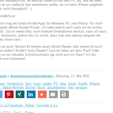
 mir freundlich mit, an welcher Stelle ich auf dem PC sei, und wo beim
ob ich vielleicht dort weiterlesen wollte, wo ich beim iPhone aufgehört
s nicht fürsorglich? ;-)
 Ich mag die Gratis-Kindle-Apps für Windows PC und iPhone. Für mich
n guter eBook-Reader-Ersatz, ich habe jedoch auch noch nie ein echtes
zt. Da ich weder Mac noch Android-Smartphones besitze, kann ich dazu
ts beisteuern, jedoch bin ich sicher, dass man dort ebenso bequem die
ks lesen kann.
 an euch: Besitzt ihr bereits einen eBook-Reader oder würdet ihr euch
en wollen? Kindle? Sony Reader? Lest ihr lieber auf dem iPad? Oder
so ein virtueller Schnickschnack gar nicht erst ins Haus? Ich bin
f eure Antworten!
style
•
Anwendungsmöglichkeiten
• Dienstag, 17. Mai 2011
ows
,
Testbericht
,
Test
,
Sony
,
reader
,
PC
,
Mac
,
lesen
,
Kindle
,
iPhone
,
k
,
digital lifestyle
,
Bücher
,
Buch
,
ausprobieren
,
App
,
amazon
nz zu Facebook, Twitter, YouTube & Co
ca 2010 - Tag 1. - Fotos