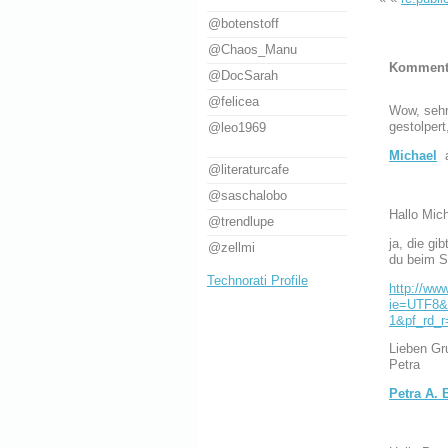
@botenstoff
@Chaos_Manu
Komment
@DocSarah
@felicea
Wow, sehr
gestolpert
@leo1969
Michael
a
@literaturcafe
@saschalobo
Hallo Mich
@trendlupe
ja, die gi
@zellmi
du beim St
Technorati Profile
http://ww
ie=UTF8&
1&pf_rd_
Lieben Gr
Petra
Petra A. 