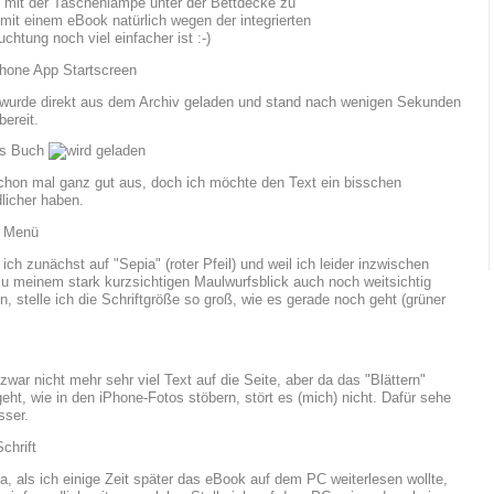
t mit der Taschenlampe unter der Bettdecke zu
mit einem eBook natürlich wegen der integrierten
chtung noch viel einfacher ist :-)
wurde direkt aus dem Archiv geladen und stand nach wenigen Sekunden
ereit.
chon mal ganz gut aus, doch ich möchte den Text ein bisschen
licher haben.
ich zunächst auf "Sepia" (roter Pfeil) und weil ich leider inzwischen
zu meinem stark kurzsichtigen Maulwurfsblick auch noch weitsichtig
n, stelle ich die Schriftgröße so groß, wie es gerade noch geht (grüner
zwar nicht mehr sehr viel Text auf die Seite, aber da das "Blättern"
geht, wie in den iPhone-Fotos stöbern, stört es (mich) nicht. Dafür sehe
sser.
a, als ich einige Zeit später das eBook auf dem PC weiterlesen wollte,