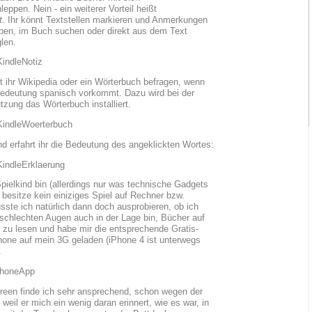
eppen. Nein - ein weiterer Vorteil heißt
t
. Ihr könnt Textstellen markieren und Anmerkungen
ben, im Buch suchen oder direkt aus dem Text
len.
t ihr Wikipedia oder ein Wörterbuch befragen, wenn
edeutung spanisch vorkommt. Dazu wird bei der
tzung das Wörterbuch installiert.
d erfahrt ihr die Bedeutung des angeklickten Wortes:
Spielkind bin (allerdings nur was technische Gadgets
h besitze kein einiziges Spiel auf Rechner bzw.
sste ich natürlich dann doch ausprobieren, ob ich
schlechten Augen auch in der Lage bin, Bücher auf
zu lesen und habe mir die entsprechende Gratis-
hone auf mein 3G geladen (iPhone 4 ist unterwegs
.
reen finde ich sehr ansprechend, schon wegen der
weil er mich ein wenig daran erinnert, wie es war, in