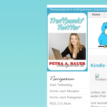
Themenspecial in
writingwomans Autorenbl
Home
Kindle
Start Twitterblog
Archiv nach Monaten
sodass der 
weder iPad 
Archiv nach Kategorien
Und deshalb
RSS 2.0
|
Atom
iPhone aus.