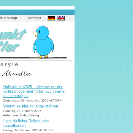
Buchshop
Kontakt
estyle
NaNoWriMo2025 - oder wie wir den
Schreibnovember fortan auch immer
nennen mögen
Donnerstag, 06. November 2025 AUTORIN
Warum es hier so lange still war
Sonntag, 26. Oktober 2025
#AbenteuerSelfpublishing
Liest du lieber Reihen oder
Einzelbände?
Freitag, 16. Februar 2024 AUTORIN