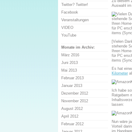
Zu diesem Z
Twitter? Twitter!
Auswahl im 
Facebook
Veranstaltungen
VIDEO
YouTube
[Vielen Dan
stehende Sc
Monate im Archiv:
Ihren Home-
März 2016
für PC ersc
items (Sync
Juni 2013
Es hat einw
Mai 2013
Kilometer
al
Februar 2013
Januar 2013
Ich habe so
Dezember 2012
Ratgebern m
Inhaltsverz
November 2012
lassen:
August 2012
April 2012
Nun wäre ja
Februar 2012
Vorteil dar
im Handgepä
Januar 2012