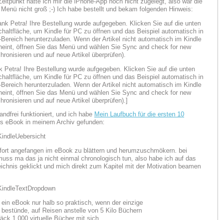
eitpunkt hatte ich mir die iPhone-App noch nicht zugelegt, also war die
Menü nicht groß ;-) Ich habe bestellt und bekam folgenden Hinweis:
k Petra! Ihre Bestellung wurde aufgegeben. Klicken Sie auf die unten
haltfläche, um Kindle für PC zu öffnen und das Beispiel automatisch in
Bereich herunterzuladen. Wenn der Artikel nicht automatisch im Kindle
heint, öffnen Sie das Menü und wählen Sie Sync and check for new
hronisieren und auf neue Artikel überprüfen).]
andfrei funktioniert, und ich habe
Mein Laufbuch für die ersten 10
s eBook in meinem Archiv gefunden:
fort angefangen im eBook zu blättern und herumzuschmökern. bei
uss ma das ja nicht einmal chronologisch tun, also habe ich auf das
eichnis geklickt und mich direkt zum Kapitel mit der Motivation beamen
 ein eBook nur halb so praktisch, wenn der einzige
in bestünde, auf Reisen anstelle von 5 Kilo Büchern
ck 1.000 virtuelle Bücher mit sich