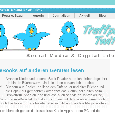
og
:
Wie schreibe ich ein Buch?
Petra A. Bauer
Autorin
Journalistin
Aktuell
Blog
Social Media & Digital Lif
 eBooks auf anderen Geräten lesen
Amazon-Kindle und andere eBook-Reader hatte ich bisher abgelehnt.
Ich bin ein Bücherwurm. Und die leben bekanntlich in echten
Büchern aus Papier. Ich liebe den Duft neuer und alter Bücher und
die Haptik gut gemachter Cover bzw. das Gefühl der Seiten beim
Umblättern. Aber ich lebe und lese auch seit vielen Jahren online,
Schritt zum eBook letztlich doch nicht weit ist. Ich besitze immer noch
noch Kindle noch Sony Reader, aber es gibt auch andere Möglichkeiten.
 probiere ich gerade die kostenlose Kindle-App auf dem PC und dem