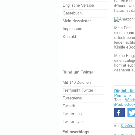
da teilte es
Englische Version
iPhone. Und 
hatte. Ist da
Gästebuch
Mein Newsletter
Mein Fazit:
Impressum
sind sie ei
Kontakt
eBook benut
leider nich
Kindle eBoo
Meine Frage
einen zuleg
kommt euch 
gespannt au
Rund um Twitter
Mit 140 Zeichen
Treffpunkt Twitter
Digital Life
Permalink
Tweetnews
Tags:
Wind
iPad
,
eBoo
Twitkrit
Twitter-Log
Twitter-Lyrik
» »
Konfere
Followerblogs
« «
re:publi