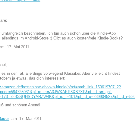
are:
 umfangreich beschrieben, ich bin auch schon über die Kindle-App
, allerdings im Android-Store :) Gibt es auch kostenfreie Kindle-Books?
m 17. Mai 2011
ael,
bt es in der Tat, allerdings vorwiegend Klassiker. Aber vielleicht findest
öbern ja etwas, das dich interessiert:
w.amazon.de/kostenlose-ebooks-kindle/b/ref=amb_link_159619707_2?
node=594725031&pf_rd_m=A3JWKAKR8XB7XF&pf_rd_s=right-
r=173T78B3SQHSDYARZW4K&pf_rd_t=101&pf_rd_p=239904527&pf_rd_i=53
uß und schönen Abend!
Bauer
am 17. Mai 2011