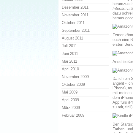
herumzuschl
Dezember 2011
Interaktivitä
dazu schrei
November 2011
heraus goog
Oktober 2011
September 2011
Ferner könn
August 2011
euch eine B
ersten Benu
Juli 2011
Juni 2011
Mai 2011
Anschließen
April 2010
November 2009
Da ich ein 
angeht - ic
Oktober 2009
iPhone), mu
Mai 2009
mit meinen 
dem iPhone 
April 2009
App fürs iP
zu mir, tirili)
März 2009
Februar 2009
Den Startsc
Farben, und 