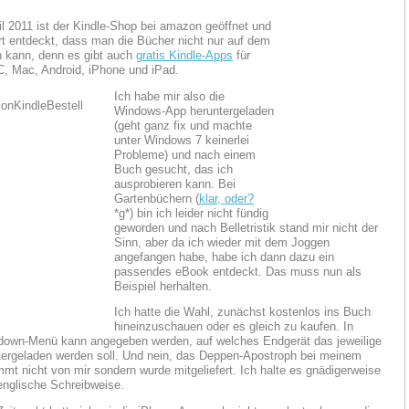
ril 2011 ist der Kindle-Shop bei amazon geöffnet und
rt entdeckt, dass man die Bücher nicht nur auf dem
n kann, denn es gibt auch
gratis Kindle-Apps
für
, Mac, Android, iPhone und iPad.
Ich habe mir also die
Windows-App heruntergeladen
(geht ganz fix und machte
unter Windows 7 keinerlei
Probleme) und nach einem
Buch gesucht, das ich
ausprobieren kann. Bei
Gartenbüchern (
klar, oder?
*g*) bin ich leider nicht fündig
geworden und nach Belletristik stand mir nicht der
Sinn, aber da ich wieder mit dem Joggen
angefangen habe, habe ich dann dazu ein
passendes eBook entdeckt. Das muss nun als
Beispiel herhalten.
Ich hatte die Wahl, zunächst kostenlos ins Buch
hineinzuschauen oder es gleich zu kaufen. In
down-Menü kann angegeben werden, auf welches Endgerät das jeweilige
ergeladen werden soll. Und nein, das Deppen-Apostroph bei meinem
t nicht von mir sondern wurde mitgeliefert. Ich halte es gnädigerweise
 englische Schreibweise.