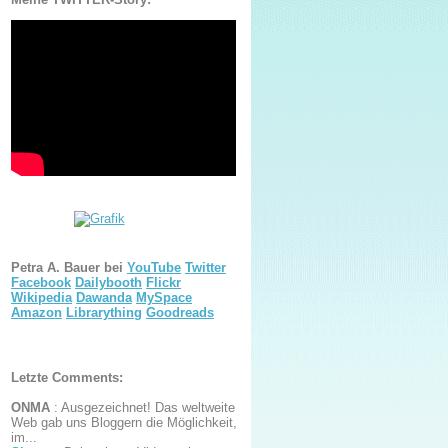
Petra A. Bauer bei
YouTube
Twitter
Facebook
Dailybooth
Flickr
Wikipedia
Dawanda
MySpace
Amazon
Librarything
Goodreads
Letzte Comments:
ONMA
:
Ausgezeichnet! Das weltweite
Web gab uns Bloggern die Möglichkeit,
im...