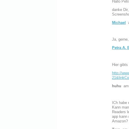
Hallo Petr
danke Dir
Screensho
Michael
a
Ja, gerne,
Petra A. 
Hier gibts
http://ww
21&linkC
huhu
am 
ICh habe e
Kann man 
Readers l
app kann 
Amazon? (