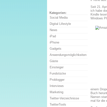
Seit 21. Ap
ich habe do
Kategorien:
Kindle lese
Social Media
Windows PC
Digital Lifestyle
News
iPad
iPhone
Gadgets
Anwendungsmöglichkeiten
Gäste
Einsteiger
Fundstücke
Problogger
Interviews
einem Drop
Marketing
Buch herunt
Namen stamm
Twitter-Verzeichnisse
mal für die
TwitterTools