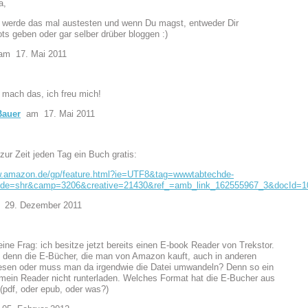
a,
, werde das mal austesten und wenn Du magst, entweder Dir
ts geben oder gar selber drüber bloggen :)
m 17. Mai 2011
 mach das, ich freu mich!
Bauer
am 17. Mai 2011
 zur Zeit jeden Tag ein Buch gratis:
w.amazon.de/gp/feature.html?ie=UTF8&tag=wwwtabtechde-
ode=shr&camp=3206&creative=21430&ref_=amb_link_162555967_3&docId=1
29. Dezember 2011
ine Frag: ich besitze jetzt bereits einen E-book Reader von Trekstor.
denn die E-Bücher, die man von Amazon kauft, auch in anderen
esen oder muss man da irgendwie die Datei umwandeln? Denn so ein
mein Reader nicht runterladen. Welches Format hat die E-Bucher aus
pdf, oder epub, oder was?)