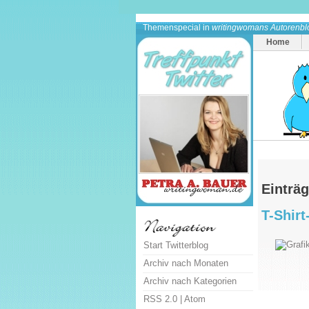
Themenspecial in
writingwomans Autorenbl
Home
Einträ
T-Shirt
Start Twitterblog
Archiv nach Monaten
Archiv nach Kategorien
RSS 2.0
|
Atom