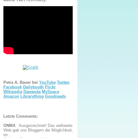
Petra A. Bauer bei
YouTube
Twitter
Facebook
Dailybooth
Flickr
Wikipedia
Dawanda
MySpace
Amazon
Librarything
Goodreads
Letzte Comments:
ONMA
:
Ausgezeichnet! Das weltweite
Web gab uns Bloggern die Möglichkeit,
im...