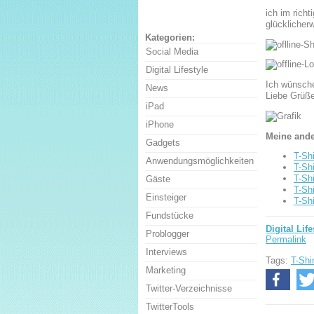
ich im rich
glücklicher
Kategorien:
Social Media
Digital Lifestyle
Ich wünsch
News
Liebe Grüß
iPad
iPhone
Meine ande
Gadgets
T-Sh
Anwendungsmöglichkeiten
T-Sh
T-Sh
Gäste
T-Sh
Einsteiger
T-Sh
Fundstücke
Digital Life
Problogger
Permalink
Interviews
Tags:
T-Shir
Marketing
Twitter-Verzeichnisse
TwitterTools