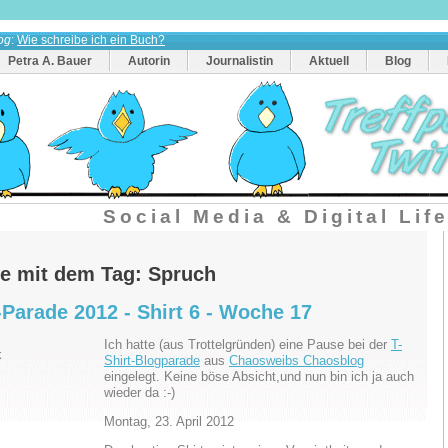
og
:
Wie schreibe ich ein Buch?
Petra A. Bauer
Autorin
Journalistin
Aktuell
Blog
Social Media & Digital Lif
ge mit dem Tag: Spruch
-Parade 2012 - Shirt 6 - Woche 17
Ich hatte (aus Trottelgründen) eine Pause bei der
T-
Shirt-Blogparade
aus
Chaosweibs Chaosblog
eingelegt. Keine böse Absicht,und nun bin ich ja auch
wieder da :-)
Montag, 23. April 2012