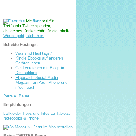
Mit
flattr
mal für
Treffpunkt Twitter spenden,
als kleines Dankeschön für die Inhalte.
Wie es geht, steht hier.
Beliebte Postings:
Was sind Hashtags?
Kindle Ebooks auf anderen
Geräten lesen
Geld verdienen mit Blogs in
Deutschland
Flipboard - Social Media
Magazin für iPad, iPhone und
iPod Touch
Petra A. Bauer
Empfehlungen
ballkleider
Tipps und Infos zu Tablets,
Notebooks & Phone
Meine TWITTER-Story: