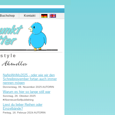
Buchshop
Kontakt
estyle
NaNoWriMo2025 - oder wie wir den
Schreibnovember fortan auch immer
nennen mögen
Donnerstag, 06. November 2025 AUTORIN
Warum es hier so lange still war
Sonntag, 26. Oktober 2025
#AbenteuerSelfpublishing
Liest du lieber Reihen oder
Einzelbände?
Freitag, 16. Februar 2024 AUTORIN