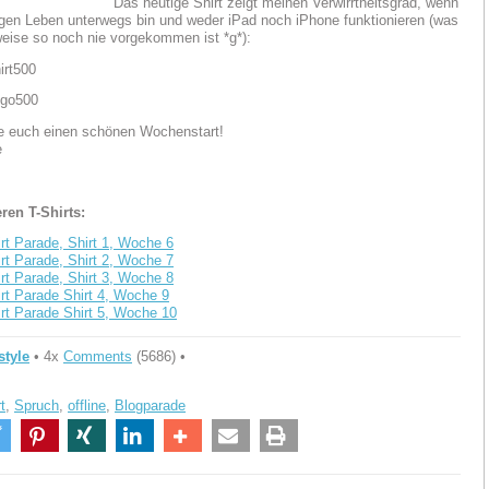
Das heutige Shirt zeigt meinen Verwirrtheitsgrad, wenn
tigen Leben unterwegs bin und weder iPad noch iPhone funktionieren (was
weise so noch nie vorgekommen ist *g*):
e euch einen schönen Wochenstart!
e
ren T-Shirts:
irt Parade, Shirt 1, Woche 6
irt Parade, Shirt 2, Woche 7
irt Parade, Shirt 3, Woche 8
irt Parade Shirt 4, Woche 9
irt Parade Shirt 5, Woche 10
style
• 4x
Comments
(5686) •
t
,
Spruch
,
offline
,
Blogparade