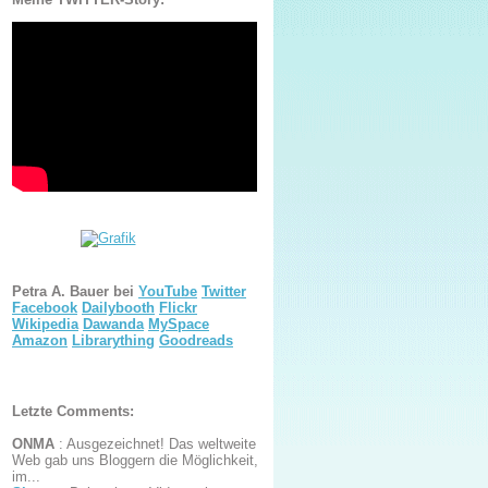
Petra A. Bauer bei
YouTube
Twitter
Facebook
Dailybooth
Flickr
Wikipedia
Dawanda
MySpace
Amazon
Librarything
Goodreads
Letzte Comments:
ONMA
:
Ausgezeichnet! Das weltweite
Web gab uns Bloggern die Möglichkeit,
im...