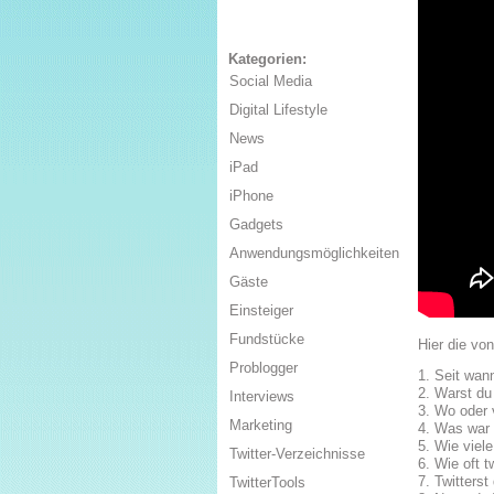
Kategorien:
Social Media
Digital Lifestyle
News
iPad
iPhone
Gadgets
Anwendungsmöglichkeiten
Gäste
Einsteiger
Fundstücke
Hier die vo
Problogger
1. Seit wann
2. Warst du
Interviews
3. Wo oder 
Marketing
4. Was war 
5. Wie viele
Twitter-Verzeichnisse
6. Wie oft t
7. Twitters
TwitterTools