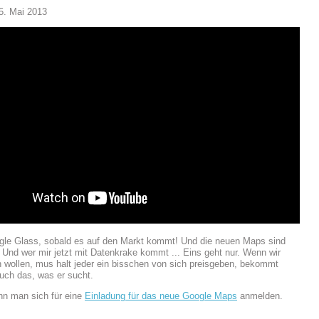
5. Mai 2013
ogle Glass, sobald es auf den Markt kommt! Und die neuen Maps sind
! Und wer mir jetzt mit Datenkrake kommt ... Eins geht nur. Wenn wir
n wollen, mus halt jeder ein bisschen von sich preisgeben, bekommt
uch das, was er sucht.
nn man sich für eine
Einladung für das neue Google Maps
anmelden.