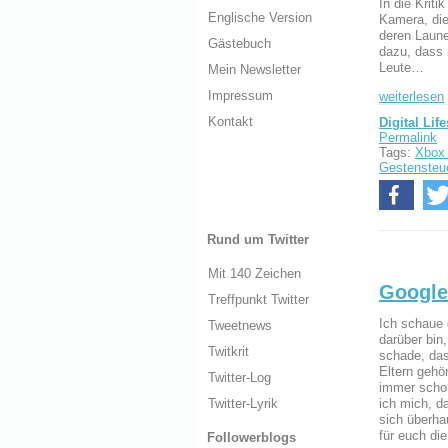
In die Kriti
Englische Version
Kamera, die
deren Laune
Gästebuch
dazu, dass 
Leute…
Mein Newsletter
Impressum
weiterlesen
Kontakt
Digital Life
Permalink
Tags:
Xbox
Gestensteu
Rund um Twitter
Mit 140 Zeichen
Google
Treffpunkt Twitter
Ich schaue 
Tweetnews
darüber bin
Twitkrit
schade, das
Eltern gehör
Twitter-Log
immer schon
Twitter-Lyrik
ich mich, d
sich überha
für euch di
Followerblogs