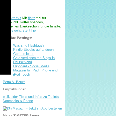
Mit
flattr
mal für
Treffpunkt Twitter spenden,
als kleines Dankeschön für die Inhalte.
Wie es geht, steht hier.
Beliebte Postings:
Was sind Hashtags?
Kindle Ebooks auf anderen
Geräten lesen
Geld verdienen mit Blogs in
Deutschland
Flipboard - Social Media
Magazin für iPad, iPhone und
iPod Touch
Petra A. Bauer
Empfehlungen
ballkleider
Tipps und Infos zu Tablets,
Notebooks & Phone
Meine TWITTER-Story: