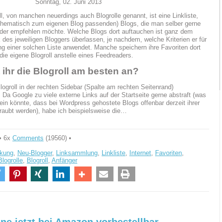
Sonntag, 02. Juni 2013
ll, von manchen neuerdings auch Blogrolle genannt, ist eine Linkliste,
thematisch zum eigenen Blog passenden) Blogs, die man selber gerne
 oder empfehlen möchte. Welche Blogs dort auftauchen ist ganz dem
es jeweiligen Bloggers überlassen, je nachdem, welche Kriterien er für
ung einer solchen Liste anwendet. Manche speichern ihre Favoriten dort
die eigene Blogroll anstelle eines Feedreaders.
 ihr die Blogroll am besten an?
Blogroll in der rechten Sidebar (Spalte am rechten Seitenrand)
. Da Google zu viele externe Links auf der Startseite gerne abstraft (was
ein könnte, dass bei Wordpress gehostete Blogs offenbar derzeit ihrer
eraubt werden), habe ich beispielsweise die…
• 6x
Comments
(19560) •
nkung
,
Neu-Blogger
,
Linksammlung
,
Linkliste
,
Internet
,
Favoriten
,
Blogrolle
,
Blogroll
,
Anfänger
ne jetzt bei Amazon vorbestellbar