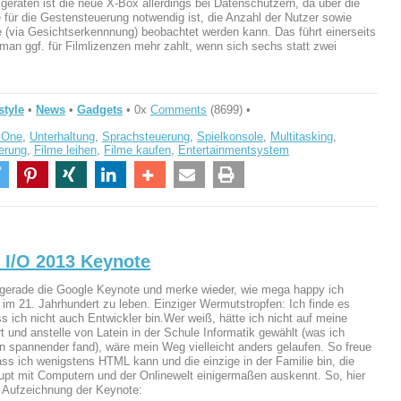
k geraten ist die neue X-Box allerdings bei Datenschützern, da über die
 für die Gestensteuerung notwendig ist, die Anzahl der Nutzer sowie
 (via Gesichtserkennnung) beobachtet werden kann. Das führt einerseits
man ggf. für Filmlizenzen mehr zahlt, wenn sich sechs statt zwei
style
•
News
•
Gadgets
• 0x
Comments
(8699) •
 One
,
Unterhaltung
,
Sprachsteuerung
,
Spielkonsole
,
Multitasking
,
erung
,
Filme leihen
,
Filme kaufen
,
Entertainmentsystem
 I/O 2013 Keynote
gerade die Google Keynote und merke wieder, wie mega happy ich
, im 21. Jahrhundert zu leben. Einziger Wermutstropfen: Ich finde es
s ich nicht auch Entwickler bin.Wer weiß, hätte ich nicht auf meine
t und anstelle von Latein in der Schule Informatik gewählt (was ich
 spannender fand), wäre mein Weg vielleicht anders gelaufen. So freue
ass ich wenigstens HTML kann und die einzige in der Familie bin, die
upt mit Computern und der Onlinewelt einigermaßen auskennt. So, hier
e Aufzeichnung der Keynote: