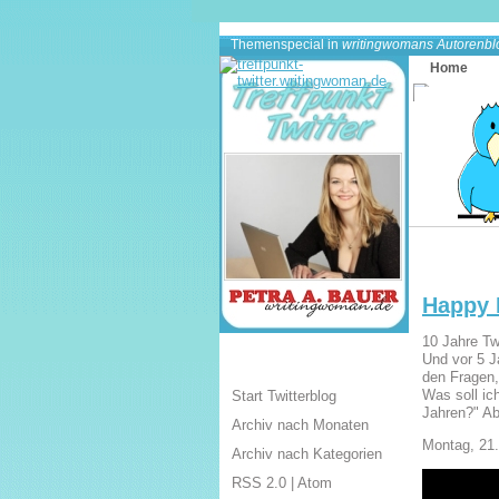
Themenspecial in
writingwomans Autorenbl
Home
Happy B
10 Jahre Tw
Und vor 5 J
den Fragen,
Was soll ic
Start Twitterblog
Jahren?" Ab
Archiv nach Monaten
Montag, 21
Archiv nach Kategorien
RSS 2.0
|
Atom