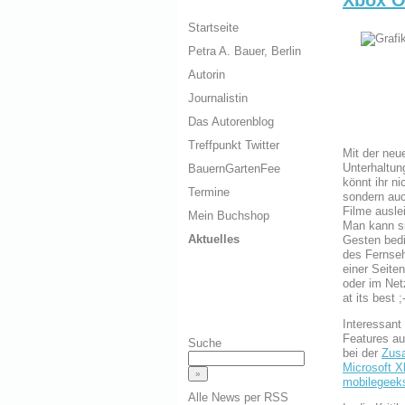
Startseite
Petra A. Bauer, Berlin
Autorin
Journalistin
Das Autorenblog
Treffpunkt Twitter
Mit der neu
Unterhaltun
BauernGartenFee
könnt ihr ni
Termine
sondern au
Filme ausle
Mein Buchshop
Man kann si
Aktuelles
Gesten bed
des Fernseh
einer Seite
oder im Netz
at its best ;
Interessant
Features au
Suche
bei der
Zus
Microsoft X
mobilegeek
Alle News per RSS