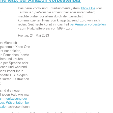
Das neue Zock- und Entertainmentsystem
Xbox One
(der
Terminus
Spielkonsole
scheint hier eher untertrieben)
machte bisher vor allem durch den zunächst
kommunizierten Preis von knapp tausend Euro von sich
reden. Seit heute konnt ihr das Teil
bei Amazon vorbestellen
- zum Platzhalterpreis von 599,- Euro.
Freitag, 24. Mai 2013
en Microsoft-
gszentrale Xbox One
cht nur spielen,
ch Fernsehen, sowie
ihen und kaufen.
e per Sprache oder
ienen und während
ens könnt ihr in
nspalte z.B. skypen
 surfen. Distraction
-)
 sind die neuen
f jeden Fall, wie man
ammenfassung der
box-Präsentation bei
s.de
nachlesen kann.