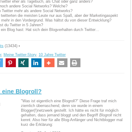
 Twitter eher als Tagebuch, als Chat oder ganz anders?
 noch andere Social Networks? Welche?
u Twitter mehr als andere Social Networks?
 twitterten die meisten Leute nur aus Spaß, aber der Marketingaspekt
 mehr in den Vordergrund. Was hältst du von dieser Entwicklung?
st du Twitter in 5 Jahren?
u ein Blog hast: Hat sich dein Blogverhalten durch Twitter…
ts
(13434) •
r
,
Meine Twitter-Story
,
10 Jahre Twitter
 eine Blogroll?
"Was ist eigentlich eine Blogroll?" Diese Frage traf mich
ziemlich überraschend, denn sie wurde in einem
Blogger(!)netzwerk gestellt. Ich hätte es nicht für möglich
gehalten, dass jemand bloggt und den Begriff
Blogroll
nicht
kennt. Also hier für alle Blog-Anfänger und Nichtblogger mal
kurz die Erklärung: