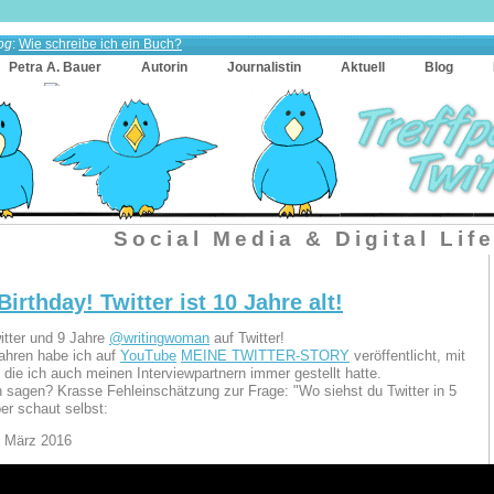
og
:
Wie schreibe ich ein Buch?
Petra A. Bauer
Autorin
Journalistin
Aktuell
Blog
Social Media & Digital Lif
irthday! Twitter ist 10 Jahre alt!
itter und 9 Jahre
@writingwoman
auf Twitter!
ahren habe ich auf
YouTube
MEINE TWITTER-STORY
veröffentlicht, mit
 die ich auch meinen Interviewpartnern immer gestellt hatte.
h sagen? Krasse Fehleinschätzung zur Frage: "Wo siehst du Twitter in 5
er schaut selbst:
. März 2016