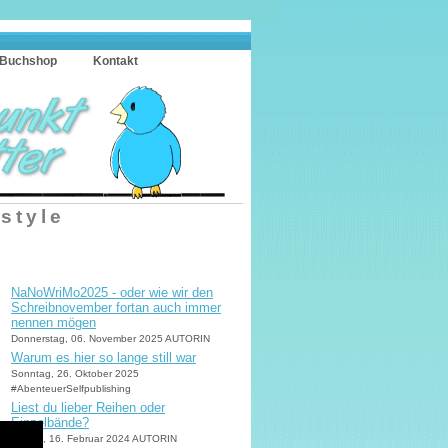
Buchshop
Kontakt
estyle
NaNoWriMo2025 - oder wie wir den
Schreibnovember fortan auch immer
nennen mögen
Donnerstag, 06. November 2025 AUTORIN
Warum es hier so lange still war
Sonntag, 26. Oktober 2025
#AbenteuerSelfpublishing
Liest du lieber Reihen oder
Einzelbände?
Freitag, 16. Februar 2024 AUTORIN