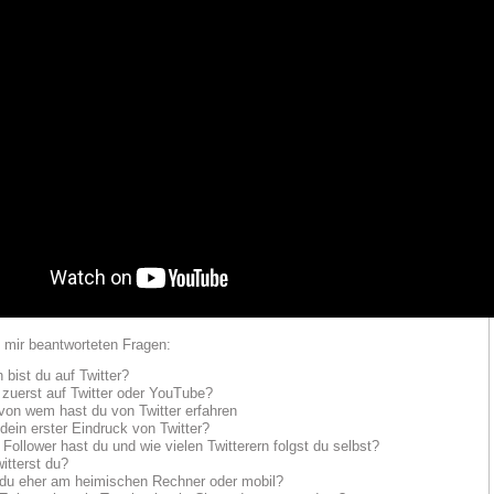
n mir beantworteten Fragen:
 bist du auf Twitter?
 zuerst auf Twitter oder YouTube?
von wem hast du von Twitter erfahren
dein erster Eindruck von Twitter?
 Follower hast du und wie vielen Twitterern folgst du selbst?
witterst du?
t du eher am heimischen Rechner oder mobil?