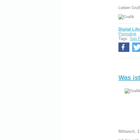
Lieben Gru
Digital Life
Permalink
Tags:
San F
Was ist
Mittwoch, 1