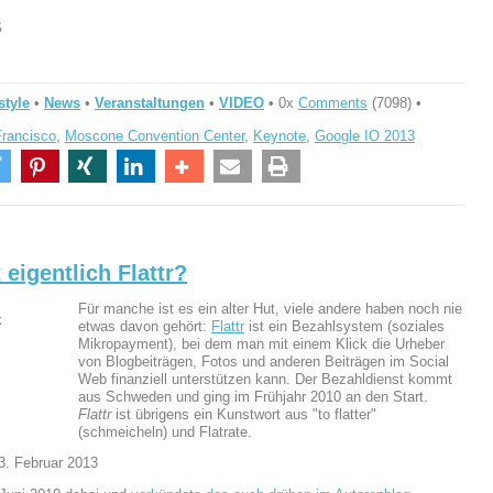
ß
style
•
News
•
Veranstaltungen
•
VIDEO
• 0x
Comments
(7098) •
rancisco
,
Moscone Convention Center
,
Keynote
,
Google IO 2013
 eigentlich Flattr?
Für manche ist es ein alter Hut, viele andere haben noch nie
etwas davon gehört:
Flattr
ist ein Bezahlsystem (soziales
Mikropayment), bei dem man mit einem Klick die Urheber
von Blogbeiträgen, Fotos und anderen Beiträgen im Social
Web finanziell unterstützen kann. Der Bezahldienst kommt
aus Schweden und ging im Frühjahr 2010 an den Start.
Flattr
ist übrigens ein Kunstwort aus "to flatter"
(schmeicheln) und Flatrate.
3. Februar 2013