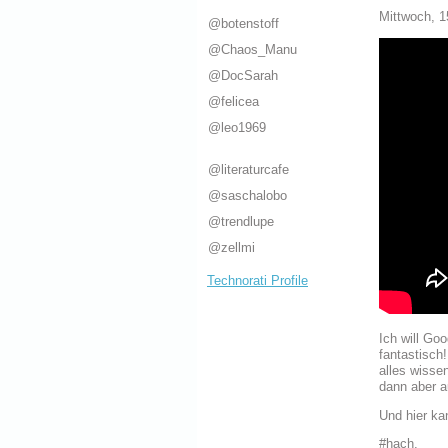
Mittwoch, 1
@botenstoff
@Chaos_Manu
@DocSarah
@felicea
@leo1969
@literaturcafe
@saschalobo
@trendlupe
@zellmi
Technorati Profile
Ich will Go
fantastisch
alles wisse
dann aber a
Und hier ka
#hach.